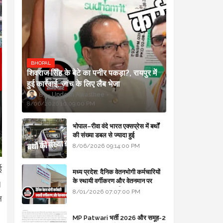
BHOPAL
शिवराज सिंह के बेटे का पनीर पकड़ा?, रायपुर में
हुई कार्रवाई, जांच के लिए लैब भेजा
Updesh Awasthee
8/06/2026 10:09:00 PM
भोपाल–रीवा वंदे भारत एक्सप्रेस में बर्थों
की संख्या डबल से ज्यादा हुई
8/06/2026 09:14:00 PM
ई
मध्य प्रदेश: दैनिक वेतनभोगी कर्मचारियों
के स्थायी वर्गीकरण और वेतनमान पर
।
सरकार का बड़ा स्पष्टीकरण
8/01/2026 07:07:00 PM
न
MP Patwari भर्ती 2026 और समूह-2