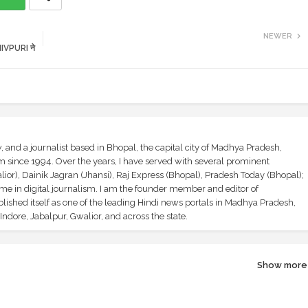
NEWER
SHIVPURI ने
and a journalist based in Bhopal, the capital city of Madhya Pradesh,
sm since 1994. Over the years, I have served with several prominent
ior), Dainik Jagran (Jhansi), Raj Express (Bhopal), Pradesh Today (Bhopal);
ime in digital journalism. I am the founder member and editor of
shed itself as one of the leading Hindi news portals in Madhya Pradesh,
ndore, Jabalpur, Gwalior, and across the state.
Show more