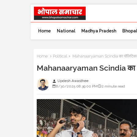
Home
National
Madhya Pradesh
Bhopa
Home
Political
Mahanaaryaman Scindia का पॉलिटिकल डेब्य
Mahanaaryaman Scindia का पॉलिटि
Updesh Awasthee
person
8/30/2025 08:39:00 PM
2 minute read