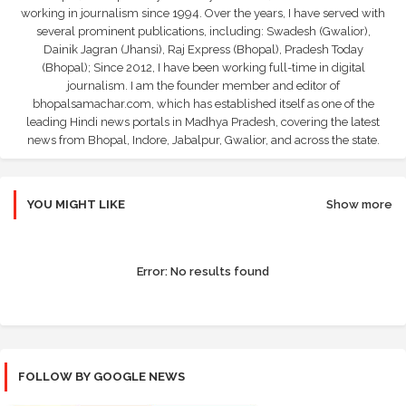
working in journalism since 1994. Over the years, I have served with
several prominent publications, including: Swadesh (Gwalior),
Dainik Jagran (Jhansi), Raj Express (Bhopal), Pradesh Today
(Bhopal); Since 2012, I have been working full-time in digital
journalism. I am the founder member and editor of
bhopalsamachar.com, which has established itself as one of the
leading Hindi news portals in Madhya Pradesh, covering the latest
news from Bhopal, Indore, Jabalpur, Gwalior, and across the state.
YOU MIGHT LIKE
Show more
Error:
No results found
FOLLOW BY GOOGLE NEWS