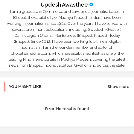
Updesh Awasthee
I am a graduate in Commerce and Law, and a journalist based in
Bhopal, the capital city of Madhya Pradesh, India. I have been
working in journalism since 1994. Over the years, I have served with
several prominent publications, including: Swadesh (Gwalior),
Dainik Jagran (Jhansi), Raj Express (Bhopal), Pradesh Today
(Bhopal); Since 2012, I have been working full-time in digital
journalism. I am the founder member and editor of
bhopalsamachar.com, which has established itself as one of the
leading Hindi news portals in Madhya Pradesh, covering the latest
news from Bhopal, Indore, Jabalpur, Gwalior, and across the state.
YOU MIGHT LIKE
Show more
Error:
No results found