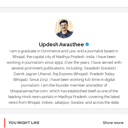
Updesh Awasthee
I am a graduate in Commerce and Law, and a journalist based in
Bhopal, the capital city of Madhya Pradesh, India. I have been
working in journalism since 1994. Over the years, I have served with
several prominent publications, including: Swadesh (Gwalior),
Dainik Jagran (Jhansi), Raj Express (Bhopal), Pradesh Today
(Bhopal); Since 2012, I have been working full-time in digital
journalism. I am the founder member and editor of
bhopalsamachar.com, which has established itself as one of the
leading Hindi news portals in Madhya Pradesh, covering the latest
news from Bhopal, Indore, Jabalpur, Gwalior, and across the state.
YOU MIGHT LIKE
Show more