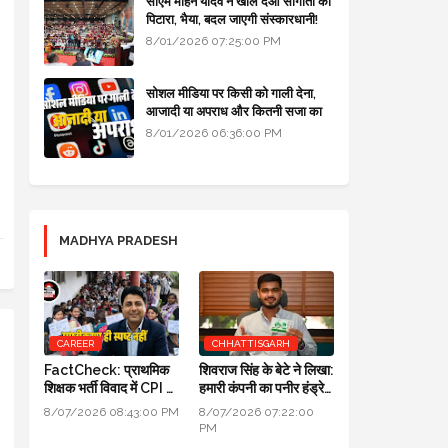
सीएम मोहन यादव ने खोल दओ सौगातों को
पिटारा, भैया, बदल जाएगी संस्कारधानी!
8/01/2026 07:25:00 PM
सोशल मीडिया पर किसी को गाली देना,
आजादी या अपराध और कितनी सजा का
प्रावधान - free legal advice
8/01/2026 06:36:00 PM
MADHYA PRADESH
CAREER
CHHATTISGARH
FactCheck: प्राथमिक
शिवराज सिंह के बेटे ने लिखा:
शिक्षक भर्ती विवाद में CPI का
हमारी कंपनी का पनीर हंड्रेड
स्पष्टीकरण ही स्पष्ट नहीं
परसेंट प्योर है, लैब रिपोर्ट आ
8/07/2026 08:43:00 PM
8/07/2026 07:22:00
गई है
PM