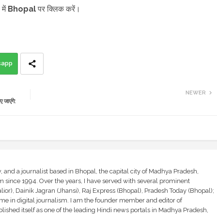
में
Bhopal
पर क्लिक करें।
sapp
NEWER
जाएंगे:
and a journalist based in Bhopal, the capital city of Madhya Pradesh,
sm since 1994. Over the years, I have served with several prominent
ior), Dainik Jagran (Jhansi), Raj Express (Bhopal), Pradesh Today (Bhopal);
ime in digital journalism. I am the founder member and editor of
shed itself as one of the leading Hindi news portals in Madhya Pradesh,