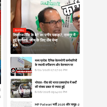
BHOPAL
शिवराज सिंह के बेटे का पनीर पकड़ा?, रायपुर में
हुई कार्रवाई, जांच के लिए लैब भेजा
Updesh Awasthee
8/06/2026 10:09:00 PM
मध्य प्रदेश: दैनिक वेतनभोगी कर्मचारियों
के स्थायी वर्गीकरण और वेतनमान पर
सरकार का बड़ा स्पष्टीकरण
8/01/2026 07:07:00 PM
भोपाल–रीवा वंदे भारत एक्सप्रेस में बर्थों
की संख्या डबल से ज्यादा हुई
I
8/06/2026 09:14:00 PM
क
MP Patwari भर्ती 2026 और समूह-2