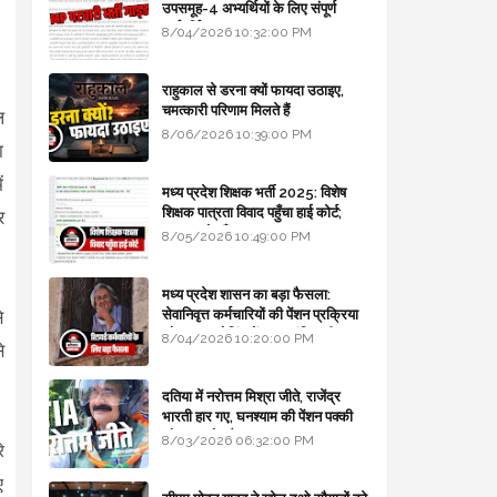
उपसमूह-4 अभ्यर्थियों के लिए संपूर्ण
मार्गदर्शिका
8/04/2026 10:32:00 PM
राहुकाल से डरना क्यों फायदा उठाइए,
चमत्कारी परिणाम मिलते हैं
ल
8/06/2026 10:39:00 PM
ा
ं
मध्य प्रदेश शिक्षक भर्ती 2025: विशेष
शिक्षक पात्रता विवाद पहुँचा हाई कोर्ट;
र
सरकार से माँगा जवाब
8/05/2026 10:49:00 PM
मध्य प्रदेश शासन का बड़ा फैसला:
सेवानिवृत्त कर्मचारियों की पेंशन प्रक्रिया
े
और बजट कोडिंग में हुए क्रांतिकारी
8/04/2026 10:20:00 PM
े
बदलाव
दतिया में नरोत्तम मिश्रा जीते, राजेंद्र
भारती हार गए, घनश्याम की पेंशन पक्की
और आशुतोष बैक टू...
8/03/2026 06:32:00 PM
े
ए