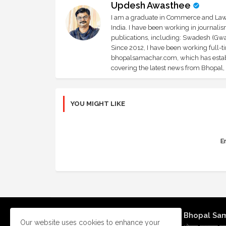
Updesh Awasthee
I am a graduate in Commerce and Law, 
India. I have been working in journali
publications, including: Swadesh (Gwal
Since 2012, I have been working full-t
bhopalsamachar.com, which has establi
covering the latest news from Bhopal, I
YOU MIGHT LIKE
Er
Bhopal Sa
Our website uses cookies to enhance your