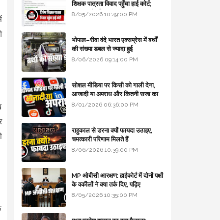
शिक्षक पात्रता विवाद पहुँचा हाई कोर्ट;
सरकार से माँगा जवाब
8/05/2026 10:49:00 PM
ं
ओ
भोपाल–रीवा वंदे भारत एक्सप्रेस में बर्थों
की संख्या डबल से ज्यादा हुई
8/06/2026 09:14:00 PM
सोशल मीडिया पर किसी को गाली देना,
आजादी या अपराध और कितनी सजा का
प्रावधान - free legal advice
8/01/2026 06:36:00 PM
ख
र
राहुकाल से डरना क्यों फायदा उठाइए,
ो
चमत्कारी परिणाम मिलते हैं
8/06/2026 10:39:00 PM
MP ओबीसी आरक्षण: हाईकोर्ट में दोनों पक्षों
के वकीलों ने क्या तर्क दिए, पढ़िए
8/05/2026 10:35:00 PM
क