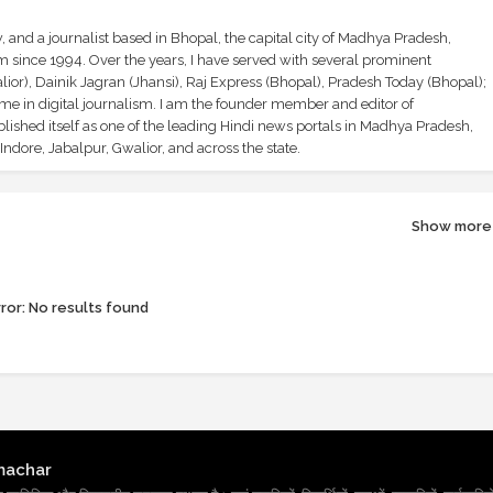
and a journalist based in Bhopal, the capital city of Madhya Pradesh,
sm since 1994. Over the years, I have served with several prominent
ior), Dainik Jagran (Jhansi), Raj Express (Bhopal), Pradesh Today (Bhopal);
ime in digital journalism. I am the founder member and editor of
shed itself as one of the leading Hindi news portals in Madhya Pradesh,
ndore, Jabalpur, Gwalior, and across the state.
Show more
ror:
No results found
machar