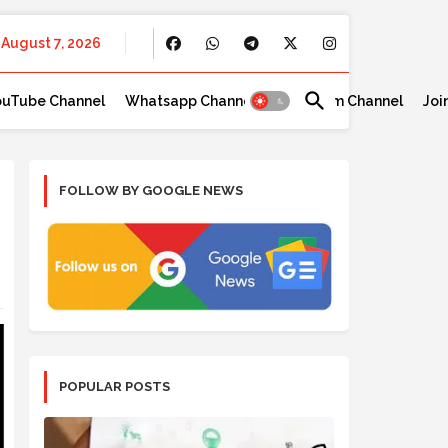
August 7, 2026
ouTube Channel
Whatsapp Channel
Telegram Channel
Joi
FOLLOW BY GOOGLE NEWS
POPULAR POSTS