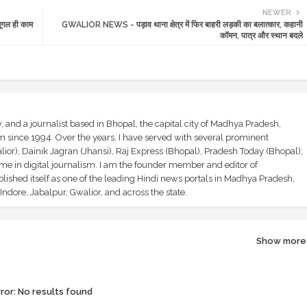
NEWER
ूगल ही काम
GWALIOR NEWS - पड़ाव थाना क्षेत्र में फिर बाहरी लड़की का बलात्कार, कहानी
कॉमन, पात्र और स्थान बदले
and a journalist based in Bhopal, the capital city of Madhya Pradesh,
sm since 1994. Over the years, I have served with several prominent
ior), Dainik Jagran (Jhansi), Raj Express (Bhopal), Pradesh Today (Bhopal);
ime in digital journalism. I am the founder member and editor of
shed itself as one of the leading Hindi news portals in Madhya Pradesh,
ndore, Jabalpur, Gwalior, and across the state.
Show more
ror:
No results found