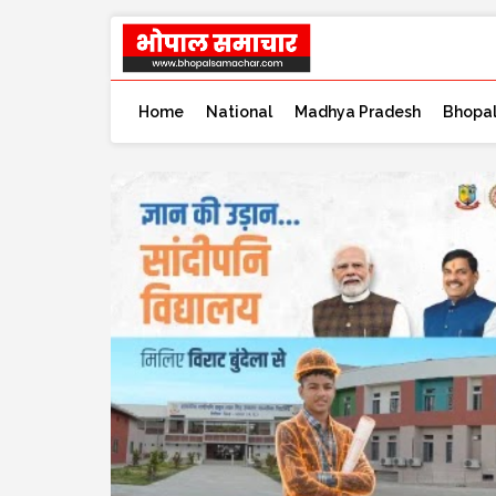
Home
National
Madhya Pradesh
Bhopa