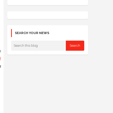
SEARCH YOUR NEWS
े
ं
छ