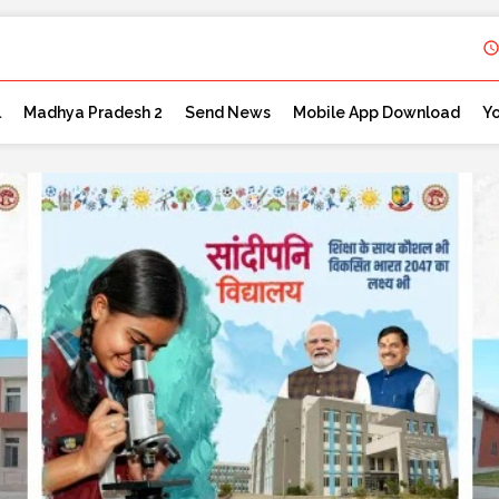
l
Madhya Pradesh 2
Send News
Mobile App Download
Y