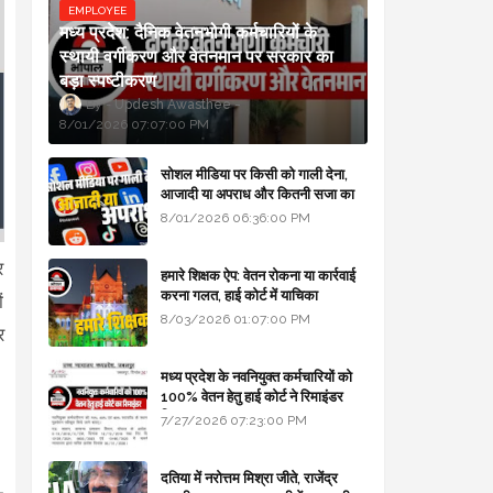
EMPLOYEE
मध्य प्रदेश: दैनिक वेतनभोगी कर्मचारियों के
स्थायी वर्गीकरण और वेतनमान पर सरकार का
बड़ा स्पष्टीकरण
Updesh Awasthee
8/01/2026 07:07:00 PM
सोशल मीडिया पर किसी को गाली देना,
आजादी या अपराध और कितनी सजा का
प्रावधान - free legal advice
8/01/2026 06:36:00 PM
र
हमारे शिक्षक ऐप: वेतन रोकना या कार्रवाई
करना गलत, हाई कोर्ट में याचिका
ं
8/03/2026 01:07:00 PM
र
मध्य प्रदेश के नवनियुक्त कर्मचारियों को
100% वेतन हेतु हाई कोर्ट ने रिमाइंडर
लिखा
7/27/2026 07:23:00 PM
दतिया में नरोत्तम मिश्रा जीते, राजेंद्र