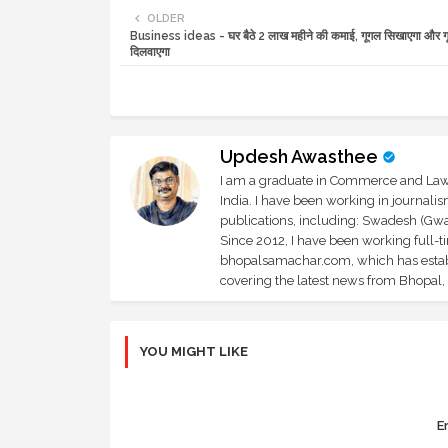
OLDER
Business ideas - घर बैठे 2 लाख महीने की कमाई, गूगल सिखाएगा और ग
दिलवाएगा
Updesh Awasthee
I am a graduate in Commerce and Law, 
India. I have been working in journali
publications, including: Swadesh (Gwal
Since 2012, I have been working full-t
bhopalsamachar.com, which has establi
covering the latest news from Bhopal, I
YOU MIGHT LIKE
Er