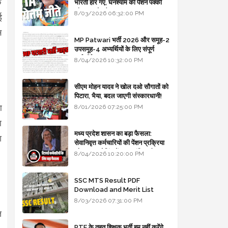
े
भारती हार गए, घनश्याम की पेंशन पक्की
और आशुतोष बैक टू...
8/03/2026 06:32:00 PM
ई
स
MP Patwari भर्ती 2026 और समूह-2
उपसमूह-4 अभ्यर्थियों के लिए संपूर्ण
मार्गदर्शिका
8/04/2026 10:32:00 PM
सीएम मोहन यादव ने खोल दओ सौगातों को
पिटारा, भैया, बदल जाएगी संस्कारधानी!
ा
8/01/2026 07:25:00 PM
ा
मध्य प्रदेश शासन का बड़ा फैसला:
श
सेवानिवृत्त कर्मचारियों की पेंशन प्रक्रिया
और बजट कोडिंग में हुए क्रांतिकारी
8/04/2026 10:20:00 PM
बदलाव
SSC MTS Result PDF
Download and Merit List
Update
8/03/2026 07:31:00 PM
ज
RTE के तहत शिक्षक भर्ती हम नहीं करेंगे,