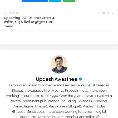
Twi
Wh
OLDER
NEWER
Upcoming IPO - इस सप्ताह एक साथ 4
tte
ats
कंपनियां, 165% रिटर्न का पूर्वानुमान, GMP
Trend
r
app
Updesh Awasthee
I am a graduate in Commerce and Law, and a journalist based in
Bhopal, the capital city of Madhya Pradesh, India. I have been
working in journalism since 1994. Over the years, I have served with
several prominent publications, including: Swadesh (Gwalior),
Dainik Jagran (Jhansi), Raj Express (Bhopal), Pradesh Today
(Bhopal); Since 2012, I have been working full-time in digital
journalism. I am the founder member and editor of