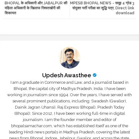
BHOPAL के अधिकारी और JABALPUR की
MPESB BHOPAL NEWS - समूह 4 ग्रेड 3
tte
ats
महिला अधिकारी के खिलाफ रिश्वतखोरी की
संयुक्त भर्ती परीक्षा का शुद्धि पत्र, Direct link
शिकायत
download
r
app
Updesh Awasthee
I am a graduate in Commerce and Law, and a journalist based in
Bhopal, the capital city of Madhya Pradesh, India. I have been
working in journalism since 1994. Over the years, I have served with
several prominent publications, including: Swadesh (Gwalior),
Dainik Jagran (Jhansi), Raj Express (Bhopal), Pradesh Today
(Bhopal); Since 2012, I have been working full-time in digital
journalism. I am the founder member and editor of
bhopalsamachar.com, which has established itself as one of the
leading Hindi news portals in Madhya Pradesh, covering the latest
news from Bhopal, Indore, Jabalpur, Gwalior, and across the state.