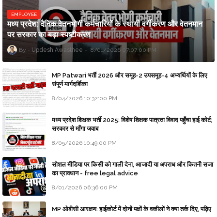
EMPLOYEE
मध्य प्रदेश: दैनिक वेतनभोगी कर्मचारियों के स्थायी वर्गीकरण और वेतनमान
पर सरकार का बड़ा स्पष्टीकरण
Updesh Awasthee
8/01/2026 07:07:00 PM
MP Patwari भर्ती 2026 और समूह-2 उपसमूह-4 अभ्यर्थियों के लिए
संपूर्ण मार्गदर्शिका
8/04/2026 10:32:00 PM
मध्य प्रदेश शिक्षक भर्ती 2025: विशेष शिक्षक पात्रता विवाद पहुँचा हाई कोर्ट;
सरकार से माँगा जवाब
8/05/2026 10:49:00 PM
सोशल मीडिया पर किसी को गाली देना, आजादी या अपराध और कितनी सजा
का प्रावधान - free legal advice
8/01/2026 06:36:00 PM
MP ओबीसी आरक्षण: हाईकोर्ट में दोनों पक्षों के वकीलों ने क्या तर्क दिए, पढ़िए