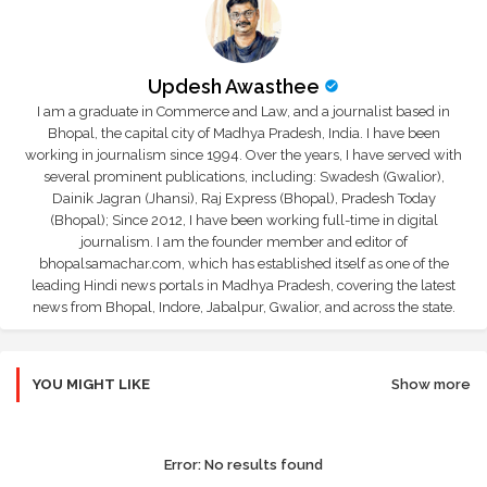
Updesh Awasthee
I am a graduate in Commerce and Law, and a journalist based in
Bhopal, the capital city of Madhya Pradesh, India. I have been
working in journalism since 1994. Over the years, I have served with
several prominent publications, including: Swadesh (Gwalior),
Dainik Jagran (Jhansi), Raj Express (Bhopal), Pradesh Today
(Bhopal); Since 2012, I have been working full-time in digital
journalism. I am the founder member and editor of
bhopalsamachar.com, which has established itself as one of the
leading Hindi news portals in Madhya Pradesh, covering the latest
news from Bhopal, Indore, Jabalpur, Gwalior, and across the state.
YOU MIGHT LIKE
Show more
Error:
No results found