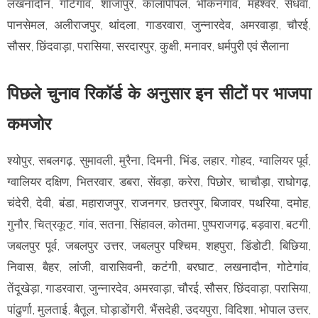
लखनादौन, गोटेगांव, शाजापुर, कालापीपल, भीकनगांव, महेश्वर, सेंधवा,
पानसेमल, अलीराजपुर, थांदला, गाडरवारा, जुन्नारदेव, अमरवाड़ा, चौरई,
सौसर, छिंदवाड़ा, परासिया, सरदारपुर, कुक्षी, मनावर, धर्मपुरी एवं सैलाना
पिछले चुनाव रिकॉर्ड के अनुसार इन सीटों पर भाजपा
कमजोर
श्योपुर, सबलगढ़, सुमावली, मुरैना, दिमनी, भिंड, लहार, गोहद, ग्वालियर पूर्व,
ग्वालियर दक्षिण, भितरवार, डबरा, सेंवड़ा, करेरा, पिछोर, चाचौड़ा, राघोगढ़,
चंदेरी, देवी, बंडा, महाराजपुर, राजनगर, छतरपुर, बिजावर, पथरिया, दमोह,
गुनौर, चित्रकूट, गांव, सतना, सिंहावल, कोतमा, पुष्पराजगढ़, बड़वारा, बटगी,
जबलपुर पूर्व, जबलपुर उत्तर, जबलपुर पश्चिम, शहपुरा, डिंडोटी, बिछिया,
निवास, बैहर, लांजी, वारासिवनी, कटंगी, बरघाट, लखनादौन, गोटेगांव,
तेंदूखेड़ा, गाडरवारा, जुन्नारदेव, अमरवाड़ा, चौरई, सौसर, छिंदवाड़ा, परासिया,
पांढुर्णा, मुलताई, बैतूल, घोड़ाडोंगरी, भैंसदेही, उदयपुरा, विदिशा, भोपाल उत्तर,