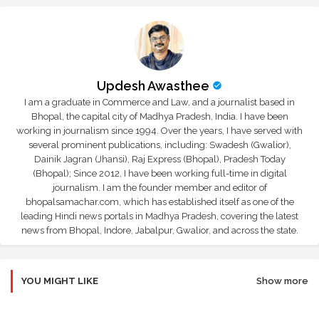
Updesh Awasthee
I am a graduate in Commerce and Law, and a journalist based in
Bhopal, the capital city of Madhya Pradesh, India. I have been
working in journalism since 1994. Over the years, I have served with
several prominent publications, including: Swadesh (Gwalior),
Dainik Jagran (Jhansi), Raj Express (Bhopal), Pradesh Today
(Bhopal); Since 2012, I have been working full-time in digital
journalism. I am the founder member and editor of
bhopalsamachar.com, which has established itself as one of the
leading Hindi news portals in Madhya Pradesh, covering the latest
news from Bhopal, Indore, Jabalpur, Gwalior, and across the state.
YOU MIGHT LIKE
Show more