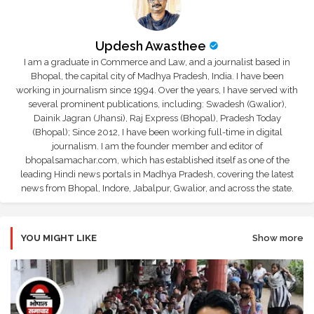
Updesh Awasthee
I am a graduate in Commerce and Law, and a journalist based in
Bhopal, the capital city of Madhya Pradesh, India. I have been
working in journalism since 1994. Over the years, I have served with
several prominent publications, including: Swadesh (Gwalior),
Dainik Jagran (Jhansi), Raj Express (Bhopal), Pradesh Today
(Bhopal); Since 2012, I have been working full-time in digital
journalism. I am the founder member and editor of
bhopalsamachar.com, which has established itself as one of the
leading Hindi news portals in Madhya Pradesh, covering the latest
news from Bhopal, Indore, Jabalpur, Gwalior, and across the state.
YOU MIGHT LIKE
Show more