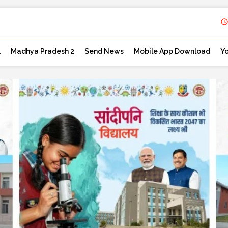
l
Madhya Pradesh 2
Send News
Mobile App Download
Y