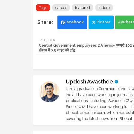
Tags
career
featured
Indore
Facebook
Twitter
What
OLDER
Central Government employees DA news- जनवरी 2023
इंडेक्स में 0.5 प्वाइंट की वृद्धि
Updesh Awasthee
I am a graduate in Commerce and Law, 
India. I have been working in journali
publications, including: Swadesh (Gwal
Since 2012, I have been working full-t
bhopalsamachar.com, which has establi
covering the latest news from Bhopal, I