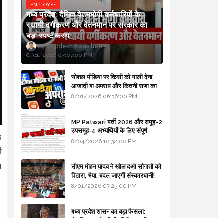
EMPLOYEE
मध्य प्रदेश: दैनिक वेतनभोगी कर्मचारियों के
स्थायी वर्गीकरण और वेतनमान पर सरकार का
बड़ा स्पष्टीकरण
Updesh Awasthee
8/01/2026 07:07:00 PM
सोशल मीडिया पर किसी को गाली देना,
आजादी या अपराध और कितनी सजा का
प्रावधान - free legal advice
8/01/2026 06:36:00 PM
MP Patwari भर्ती 2026 और समूह-2
उपसमूह-4 अभ्यर्थियों के लिए संपूर्ण
s
मार्गदर्शिका
8/04/2026 10:32:00 PM
ी
ख
सीएम मोहन यादव ने खोल दओ सौगातों को
पिटारा, भैया, बदल जाएगी संस्कारधानी!
8/01/2026 07:25:00 PM
मध्य प्रदेश शासन का बड़ा फैसला: