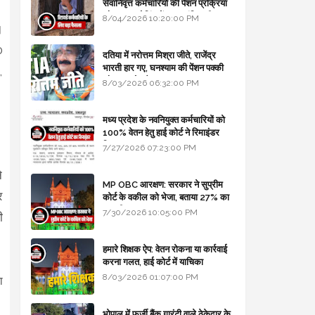
सेवानिवृत्त कर्मचारियों की पेंशन प्रक्रिया
और बजट कोडिंग में हुए क्रांतिकारी
8/04/2026 10:20:00 PM
।
बदलाव
0
दतिया में नरोत्तम मिश्रा जीते, राजेंद्र
भारती हार गए, घनश्याम की पेंशन पक्की
,
और आशुतोष बैक टू...
8/03/2026 06:32:00 PM
मध्य प्रदेश के नवनियुक्त कर्मचारियों को
100% वेतन हेतु हाई कोर्ट ने रिमाइंडर
लिखा
7/27/2026 07:23:00 PM
े
MP OBC आरक्षण: सरकार ने सुप्रीम
र
कोर्ट के वकील को भेजा, बताया 27% का
कानूनी आधार
7/30/2026 10:05:00 PM
ी
हमारे शिक्षक ऐप: वेतन रोकना या कार्रवाई
करना गलत, हाई कोर्ट में याचिका
8/03/2026 01:07:00 PM
ा
भोपाल में फर्जी बैंक गारंटी वाले ठेकेदार के