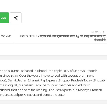
sapp
NEWER
 CPI-IW
EPFO NEWS- सेंट्रल बोर्ड ऑफ ट्रस्टीज की बैठक 25 को, पढ़िए कितनी ब्याज दर
फिक्स होगी
and a journalist based in Bhopal, the capital city of Madhya Pradesh,
sm since 1994. Over the years, I have served with several prominent
ior), Dainik Jagran (Jhansi), Raj Express (Bhopal), Pradesh Today (Bhopal);
ime in digital journalism. I am the founder member and editor of
shed itself as one of the leading Hindi news portals in Madhya Pradesh,
ndore, Jabalpur, Gwalior, and across the state.