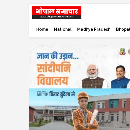
Home
National
Madhya Pradesh
Bhopa