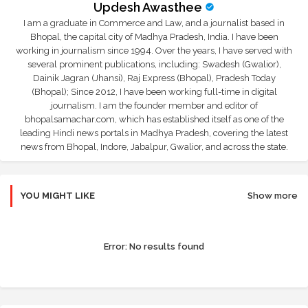
Updesh Awasthee
I am a graduate in Commerce and Law, and a journalist based in
Bhopal, the capital city of Madhya Pradesh, India. I have been
working in journalism since 1994. Over the years, I have served with
several prominent publications, including: Swadesh (Gwalior),
Dainik Jagran (Jhansi), Raj Express (Bhopal), Pradesh Today
(Bhopal); Since 2012, I have been working full-time in digital
journalism. I am the founder member and editor of
bhopalsamachar.com, which has established itself as one of the
leading Hindi news portals in Madhya Pradesh, covering the latest
news from Bhopal, Indore, Jabalpur, Gwalior, and across the state.
YOU MIGHT LIKE
Show more
Error:
No results found