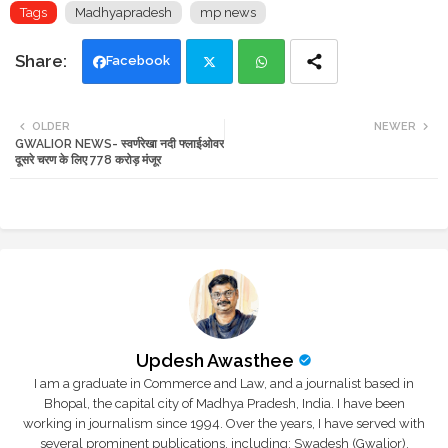
Tags
Madhyapradesh
mp news
Facebook
Twi
Wh
OLDER
NEWER
GWALIOR NEWS- स्वर्णरेखा नदी फ्लाईओवर
tte
ats
दूसरे चरण के लिए 778 करोड़ मंजूर
r
app
Updesh Awasthee
I am a graduate in Commerce and Law, and a journalist based in
Bhopal, the capital city of Madhya Pradesh, India. I have been
working in journalism since 1994. Over the years, I have served with
several prominent publications, including: Swadesh (Gwalior),