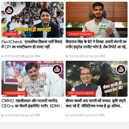
CAREER
CHHATTISGARH
FactCheck: प्राथमिक शिक्षक भर्ती विवाद
शिवराज सिंह के बेटे ने लिखा: हमारी कंपनी का
में CPI का स्पष्टीकरण ही स्पष्ट नहीं
पनीर हंड्रेड परसेंट प्योर है, लैब रिपोर्ट आ गई
है
8/07/2026 08:43:00 PM
8/07/2026 07:22:00 PM
CHHINDWARA
MP-STATE-NEWS
CMHO, तहसीलदार और पटवारी सस्पेंड,
बीमार साध्वी उमा भारती की फसल, कृषि मंत्री
CEO+1 का सैलरी इंक्रीमेंट स्टॉप, SDM+2
काट रहे हैं: पॉलिटिक्स गजब है @ दतिया
को नोटिस: मुख्यमंत्री जन-विश्वास
उपचुनाव
8/07/2026 06:51:00 PM
8/07/2026 03:27:00 PM