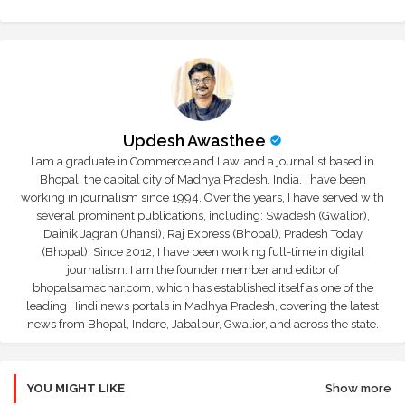
Updesh Awasthee
I am a graduate in Commerce and Law, and a journalist based in
Bhopal, the capital city of Madhya Pradesh, India. I have been
working in journalism since 1994. Over the years, I have served with
several prominent publications, including: Swadesh (Gwalior),
Dainik Jagran (Jhansi), Raj Express (Bhopal), Pradesh Today
(Bhopal); Since 2012, I have been working full-time in digital
journalism. I am the founder member and editor of
bhopalsamachar.com, which has established itself as one of the
leading Hindi news portals in Madhya Pradesh, covering the latest
news from Bhopal, Indore, Jabalpur, Gwalior, and across the state.
YOU MIGHT LIKE
Show more