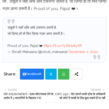
कि, उसूलों पे जहाँ आँच आये टकराना ज़रूरी है, जो ज़िन्दा हों तो फिर ज़िन्दा
नज़र आना ज़रूरी है। Proud of you, Papa! ❤️।
उसूलों पे जहाँ आँच आये टकराना ज़रूरी है,
जो ज़िन्दा हों तो फिर ज़िन्दा नज़र आना ज़रूरी है।
Proud of you, Papa! ❤️
https://t.co/ly7kHu6yXP
— Shrutti Makwana (@shruti_makwana)
December 2, 2022
Facebook
Twi
Wh
OLDER
NEWER
MP KISAN NEWS- गलत कीटनाशक देने के
CrPC 292- नोट छापने वाली प्रेस के अधिकारी
tte
ats
आरोप में 3 व्यापारियों के खिलाफ FIR
को कोर्ट में गवाही के लिए बुला सकते हैं या नहीं
r
app