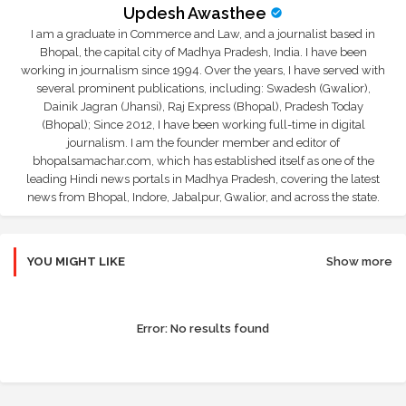
Updesh Awasthee
I am a graduate in Commerce and Law, and a journalist based in
Bhopal, the capital city of Madhya Pradesh, India. I have been
working in journalism since 1994. Over the years, I have served with
several prominent publications, including: Swadesh (Gwalior),
Dainik Jagran (Jhansi), Raj Express (Bhopal), Pradesh Today
(Bhopal); Since 2012, I have been working full-time in digital
journalism. I am the founder member and editor of
bhopalsamachar.com, which has established itself as one of the
leading Hindi news portals in Madhya Pradesh, covering the latest
news from Bhopal, Indore, Jabalpur, Gwalior, and across the state.
YOU MIGHT LIKE
Show more
Error:
No results found