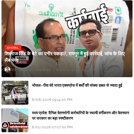
BHOPAL
शिवराज सिंह के बेटे का पनीर पकड़ा?, रायपुर में हुई कार्रवाई, जांच के लिए
लैब भेजा
Updesh Awasthee
8/06/2026 10:09:00 PM
भोपाल–रीवा वंदे भारत एक्सप्रेस में बर्थों की संख्या डबल से ज्यादा हुई
8/06/2026 09:14:00 PM
मध्य प्रदेश: दैनिक वेतनभोगी कर्मचारियों के स्थायी वर्गीकरण और वेतनमान
पर सरकार का बड़ा स्पष्टीकरण
8/01/2026 07:07:00 PM