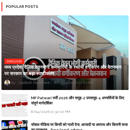
POPULAR POSTS
EMPLOYEE
मध्य प्रदेश: दैनिक वेतनभोगी कर्मचारियों के स्थायी वर्गीकरण और वेतनमान
पर सरकार का बड़ा स्पष्टीकरण
Updesh Awasthee
8/01/2026 07:07:00 PM
MP Patwari भर्ती 2026 और समूह-2 उपसमूह-4 अभ्यर्थियों के लिए
संपूर्ण मार्गदर्शिका
8/04/2026 10:32:00 PM
सोशल मीडिया पर किसी को गाली देना, आजादी या अपराध और कितनी सजा
का प्रावधान - free legal advice