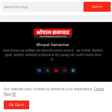
Bhopal Samachar
भोपाल समाचार एक प्रतिष्ठित और विश्वसनीय समाचार माध्यम है। यहां नागरिकों, विद्यार्थियों,
युवाओं, व्यापारियों, कर्मचारियों एवं महिलाओं के लिए महत्वपूर्ण और उपयोगी समाचार मिलते
हैं।
Home
About
Contact us
Privacy Policy
Our website uses cookies to enhance your experience.
Check
Now
Grievance
Disclaimer
sitemap
Ok, Go it!
All Right Reserved Copyright
BhopalSmachar.com