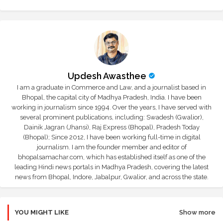
Updesh Awasthee
I am a graduate in Commerce and Law, and a journalist based in
Bhopal, the capital city of Madhya Pradesh, India. I have been
working in journalism since 1994. Over the years, I have served with
several prominent publications, including: Swadesh (Gwalior),
Dainik Jagran (Jhansi), Raj Express (Bhopal), Pradesh Today
(Bhopal); Since 2012, I have been working full-time in digital
journalism. I am the founder member and editor of
bhopalsamachar.com, which has established itself as one of the
leading Hindi news portals in Madhya Pradesh, covering the latest
news from Bhopal, Indore, Jabalpur, Gwalior, and across the state.
YOU MIGHT LIKE
Show more