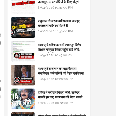
उपसमूह-4 अभ्यर्थियों के लिए संपूर्ण
मार्गदर्शिका
8/04/2026 10:32:00 PM
राहुकाल से डरना क्यों फायदा उठाइए,
चमत्कारी परिणाम मिलते हैं
।
8/06/2026 10:39:00 PM
ी
ं
मध्य प्रदेश शिक्षक भर्ती 2025: विशेष
शिक्षक पात्रता विवाद पहुँचा हाई कोर्ट;
सरकार से माँगा जवाब
8/05/2026 10:49:00 PM
मध्य प्रदेश शासन का बड़ा फैसला:
सेवानिवृत्त कर्मचारियों की पेंशन प्रक्रिया
और बजट कोडिंग में हुए क्रांतिकारी
8/04/2026 10:20:00 PM
ि
बदलाव
ं
दतिया में नरोत्तम मिश्रा जीते, राजेंद्र
ि
भारती हार गए, घनश्याम की पेंशन पक्की
और आशुतोष बैक टू...
8/03/2026 06:32:00 PM