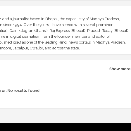
and a journalist based in Bhopal, the capital city of Madhya Pradesh,
sm since 1994. Over the years, I have served with several prominent
ior), Dainik Jagran (Jhansi), Raj Express (Bhopal), Pradesh Today (Bhopal);
ime in digital journalism. I am the founder member and editor of
shed itself as one of the leading Hindi news portals in Madhya Pradesh,
ndore, Jabalpur, Gwalior, and across the state.
Show more
ror:
No results found