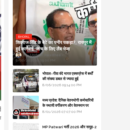
BHOPAL
शिवराज सिंह के बेटे का पनीर पकड़ा?, रायपुर में
हुई कार्रवाई, जांच के लिए लैब भेजा
Updesh Awasthee
8/06/2026 10:09:00 PM
भोपाल–रीवा वंदे भारत एक्सप्रेस में बर्थों
की संख्या डबल से ज्यादा हुई
8/06/2026 09:14:00 PM
मध्य प्रदेश: दैनिक वेतनभोगी कर्मचारियों
के स्थायी वर्गीकरण और वेतनमान पर
ई
सरकार का बड़ा स्पष्टीकरण
8/01/2026 07:07:00 PM
ा
MP Patwari भर्ती 2026 और समूह-2