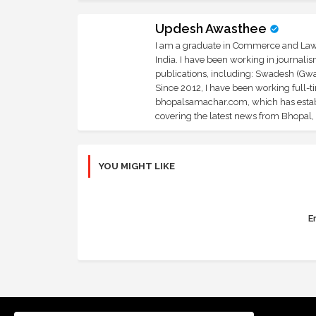
Updesh Awasthee
I am a graduate in Commerce and Law, 
India. I have been working in journali
publications, including: Swadesh (Gwal
Since 2012, I have been working full-t
bhopalsamachar.com, which has establi
covering the latest news from Bhopal, I
YOU MIGHT LIKE
Er