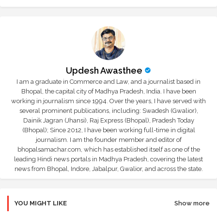
Updesh Awasthee
I am a graduate in Commerce and Law, and a journalist based in
Bhopal, the capital city of Madhya Pradesh, India. I have been
working in journalism since 1994. Over the years, I have served with
several prominent publications, including: Swadesh (Gwalior),
Dainik Jagran (Jhansi), Raj Express (Bhopal), Pradesh Today
(Bhopal); Since 2012, I have been working full-time in digital
journalism. I am the founder member and editor of
bhopalsamachar.com, which has established itself as one of the
leading Hindi news portals in Madhya Pradesh, covering the latest
news from Bhopal, Indore, Jabalpur, Gwalior, and across the state.
YOU MIGHT LIKE
Show more