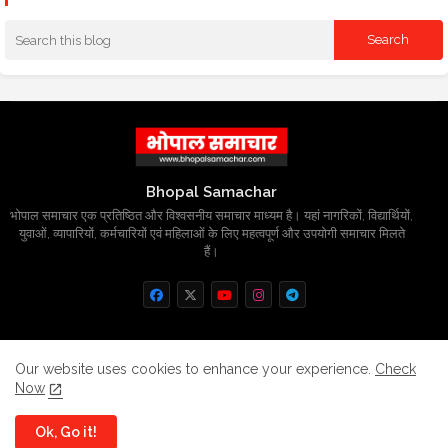
Bhopal Samachar
भोपाल समाचार एक प्रतिष्ठित और विश्वसनीय समाचार माध्यम है। यहां नागरिकों, विद्यार्थियों,
युवाओं, व्यापारियों, कर्मचारियों एवं महिलाओं के लिए महत्वपूर्ण और उपयोगी समाचार मिलते
हैं।
Home
About
Contact us
Privacy Policy
Our website uses cookies to enhance your experience.
Check
Now
Grievance
Disclaimer
sitemap
Ok, Go it!
All Right Reserved Copyright
BhopalSmachar.com