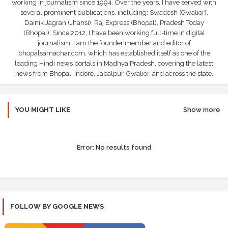
working in journalism since 1994. Over the years, I have served with
several prominent publications, including: Swadesh (Gwalior),
Dainik Jagran (Jhansi), Raj Express (Bhopal), Pradesh Today
(Bhopal); Since 2012, I have been working full-time in digital
journalism. I am the founder member and editor of
bhopalsamachar.com, which has established itself as one of the
leading Hindi news portals in Madhya Pradesh, covering the latest
news from Bhopal, Indore, Jabalpur, Gwalior, and across the state.
YOU MIGHT LIKE
Show more
Error:
No results found
FOLLOW BY GOOGLE NEWS