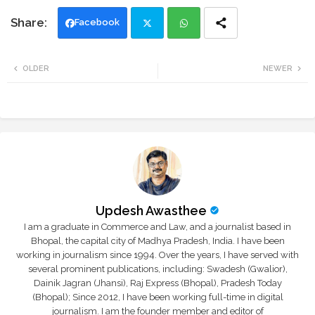
Facebook
Twi
Wh
OLDER
NEWER
tte
ats
r
app
Updesh Awasthee
I am a graduate in Commerce and Law, and a journalist based in
Bhopal, the capital city of Madhya Pradesh, India. I have been
working in journalism since 1994. Over the years, I have served with
several prominent publications, including: Swadesh (Gwalior),
Dainik Jagran (Jhansi), Raj Express (Bhopal), Pradesh Today
(Bhopal); Since 2012, I have been working full-time in digital
journalism. I am the founder member and editor of