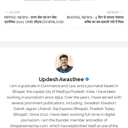
Twi
Wh
OLDER
NEWER
MPPSC NEWS- राज्य सेवा एवं वन सेवा
BHOPAL NEWS- 4 दिन से लापता पंचायत
tte
ats
प्रारंभिक 2021 OMR शीट्स DOWNLOAD
सचिव का शव हलाली नदी में मिला
r
app
Updesh Awasthee
I am a graduate in Commerce and Law, and a journalist based in
Bhopal, the capital city of Madhya Pradesh, India. I have been
working in journalism since 1994. Over the years, I have served with
several prominent publications, including: Swadesh (Gwalior),
Dainik Jagran (Jhansi), Raj Express (Bhopal), Pradesh Today
(Bhopal); Since 2012, I have been working full-time in digital
journalism. I am the founder member and editor of
bhopalsamachar.com, which has established itself as one of the