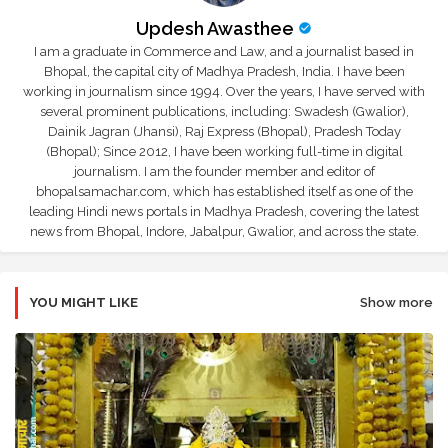
Updesh Awasthee
I am a graduate in Commerce and Law, and a journalist based in
Bhopal, the capital city of Madhya Pradesh, India. I have been
working in journalism since 1994. Over the years, I have served with
several prominent publications, including: Swadesh (Gwalior),
Dainik Jagran (Jhansi), Raj Express (Bhopal), Pradesh Today
(Bhopal); Since 2012, I have been working full-time in digital
journalism. I am the founder member and editor of
bhopalsamachar.com, which has established itself as one of the
leading Hindi news portals in Madhya Pradesh, covering the latest
news from Bhopal, Indore, Jabalpur, Gwalior, and across the state.
YOU MIGHT LIKE
Show more