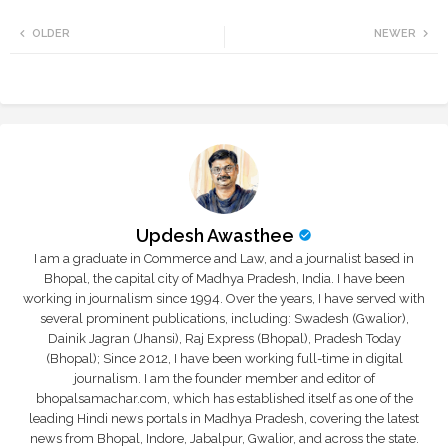
Twi
Wh
OLDER
NEWER
tte
ats
r
app
Updesh Awasthee
I am a graduate in Commerce and Law, and a journalist based in
Bhopal, the capital city of Madhya Pradesh, India. I have been
working in journalism since 1994. Over the years, I have served with
several prominent publications, including: Swadesh (Gwalior),
Dainik Jagran (Jhansi), Raj Express (Bhopal), Pradesh Today
(Bhopal); Since 2012, I have been working full-time in digital
journalism. I am the founder member and editor of
bhopalsamachar.com, which has established itself as one of the
leading Hindi news portals in Madhya Pradesh, covering the latest
news from Bhopal, Indore, Jabalpur, Gwalior, and across the state.