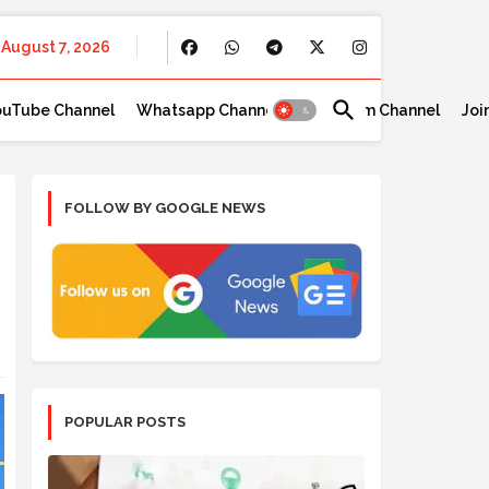
August 7, 2026
ouTube Channel
Whatsapp Channel
Telegram Channel
Joi
FOLLOW BY GOOGLE NEWS
POPULAR POSTS