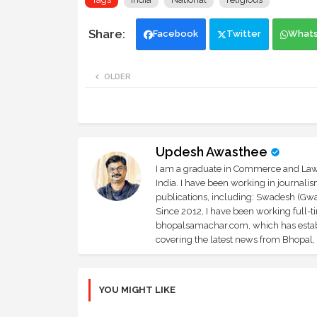
Facebook
Twitter
What
OLDER
Updesh Awasthee
I am a graduate in Commerce and Law, 
India. I have been working in journali
publications, including: Swadesh (Gwal
Since 2012, I have been working full-t
bhopalsamachar.com, which has establi
covering the latest news from Bhopal, I
YOU MIGHT LIKE