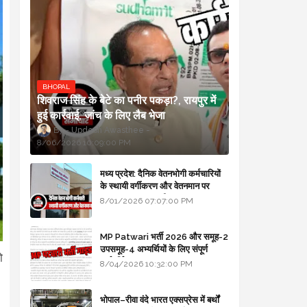
BHOPAL
शिवराज सिंह के बेटे का पनीर पकड़ा?, रायपुर में
हुई कार्रवाई, जांच के लिए लैब भेजा
Updesh Awasthee
8/06/2026 10:09:00 PM
मध्य प्रदेश: दैनिक वेतनभोगी कर्मचारियों
के स्थायी वर्गीकरण और वेतनमान पर
सरकार का बड़ा स्पष्टीकरण
8/01/2026 07:07:00 PM
MP Patwari भर्ती 2026 और समूह-2
उपसमूह-4 अभ्यर्थियों के लिए संपूर्ण
ो
मार्गदर्शिका
8/04/2026 10:32:00 PM
भोपाल–रीवा वंदे भारत एक्सप्रेस में बर्थों