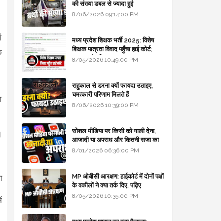
की संख्या डबल से ज्यादा हुई
8/06/2026 09:14:00 PM
ं
मध्य प्रदेश शिक्षक भर्ती 2025: विशेष
शिक्षक पात्रता विवाद पहुँचा हाई कोर्ट;
क
सरकार से माँगा जवाब
8/05/2026 10:49:00 PM
राहुकाल से डरना क्यों फायदा उठाइए,
चमत्कारी परिणाम मिलते हैं
ा
8/06/2026 10:39:00 PM
सोशल मीडिया पर किसी को गाली देना,
।
आजादी या अपराध और कितनी सजा का
प्रावधान - free legal advice
8/01/2026 06:36:00 PM
MP ओबीसी आरक्षण: हाईकोर्ट में दोनों पक्षों
ण
के वकीलों ने क्या तर्क दिए, पढ़िए
8/05/2026 10:35:00 PM
ं