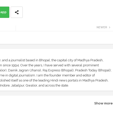
sapp
NEWER
and a journalist based in Bhopal, the capital city of Madhya Pradesh,
sm since 1994. Over the years, I have served with several prominent
ior), Dainik Jagran (Jhansi), Raj Express (Bhopal), Pradesh Today (Bhopal);
ime in digital journalism. I am the founder member and editor of
shed itself as one of the leading Hindi news portals in Madhya Pradesh,
ndore, Jabalpur, Gwalior, and across the state.
Show more