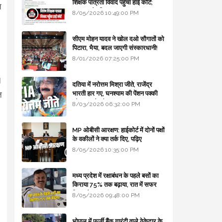
शिक्षक पात्रता विवाद पहुँचा हाई कोर्ट;
त
सरकार से माँगा जवाब
8/05/2026 10:49:00 PM
सीएम मोहन यादव ने खोल दओ सौगातों को
पिटारा, भैया, बदल जाएगी संस्कारधानी!
8/01/2026 07:25:00 PM
।
दतिया में नरोत्तम मिश्रा जीते, राजेंद्र
भारती हार गए, घनश्याम की पेंशन पक्की
त
और आशुतोष बैक टू...
8/03/2026 06:32:00 PM
MP ओबीसी आरक्षण: हाईकोर्ट में दोनों पक्षों
के वकीलों ने क्या तर्क दिए, पढ़िए
8/05/2026 10:35:00 PM
मध्य प्रदेश में रक्षाबंधन के पहले बसों का
किराया 75% तक बढ़ाया, रात में सफर
किया तो 10% एक्स्ट्रा
8/05/2026 09:48:00 PM
भोपाल में फर्जी बैंक गारंटी वाले ठेकेदार के