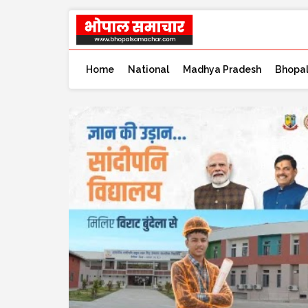
Home
National
Madhya Pradesh
Bhopa