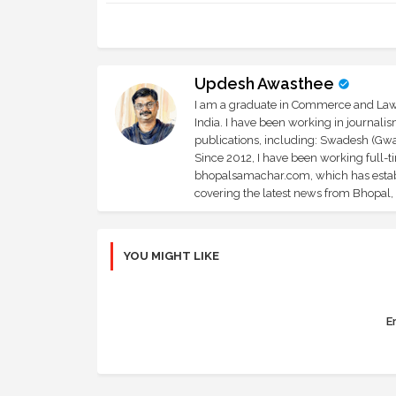
Updesh Awasthee
I am a graduate in Commerce and Law, 
India. I have been working in journali
publications, including: Swadesh (Gwal
Since 2012, I have been working full-t
bhopalsamachar.com, which has establi
covering the latest news from Bhopal, I
YOU MIGHT LIKE
Er