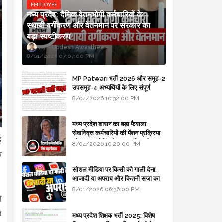
EMPLOYEE
मध्य प्रदेश: दैनिक वेतनभोगी कर्मचारियों के
स्थायी वर्गीकरण और वेतनमान पर सरकार का
बड़ा स्पष्टीकरण
Updesh Awasthee
8/01/2026 07:07:00 PM
MP Patwari भर्ती 2026 और समूह-2
उपसमूह-4 अभ्यर्थियों के लिए संपूर्ण
मार्गदर्शिका
8/04/2026 10:32:00 PM
मध्य प्रदेश शासन का बड़ा फैसला:
सेवानिवृत्त कर्मचारियों की पेंशन प्रक्रिया
ई
और बजट कोडिंग में हुए क्रांतिकारी
8/04/2026 10:20:00 PM
बदलाव
े
सोशल मीडिया पर किसी को गाली देना,
आजादी या अपराध और कितनी सजा का
प्रावधान - free legal advice
8/01/2026 06:36:00 PM
ो
ै
मध्य प्रदेश शिक्षक भर्ती 2025: विशेष