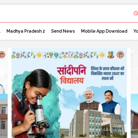
l
Madhya Pradesh 2
Send News
Mobile App Download
Y