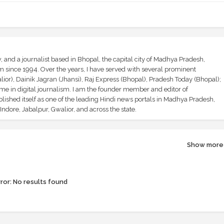
and a journalist based in Bhopal, the capital city of Madhya Pradesh,
sm since 1994. Over the years, I have served with several prominent
ior), Dainik Jagran (Jhansi), Raj Express (Bhopal), Pradesh Today (Bhopal);
ime in digital journalism. I am the founder member and editor of
shed itself as one of the leading Hindi news portals in Madhya Pradesh,
ndore, Jabalpur, Gwalior, and across the state.
Show more
ror:
No results found