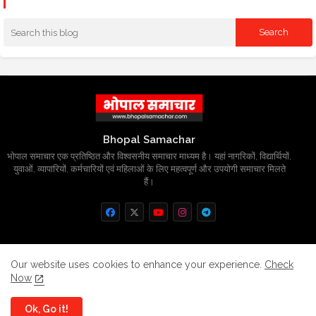
Bhopal Samachar
भोपाल समाचार एक प्रतिष्ठित और विश्वसनीय समाचार माध्यम है। यहां नागरिकों, विद्यार्थियों,
युवाओं, व्यापारियों, कर्मचारियों एवं महिलाओं के लिए महत्वपूर्ण और उपयोगी समाचार मिलते
हैं।
Home
About
Contact us
Privacy Policy
Our website uses cookies to enhance your experience.
Check
Now
Grievance
Disclaimer
sitemap
Ok, Go it!
All Right Reserved Copyright
BhopalSmachar.com