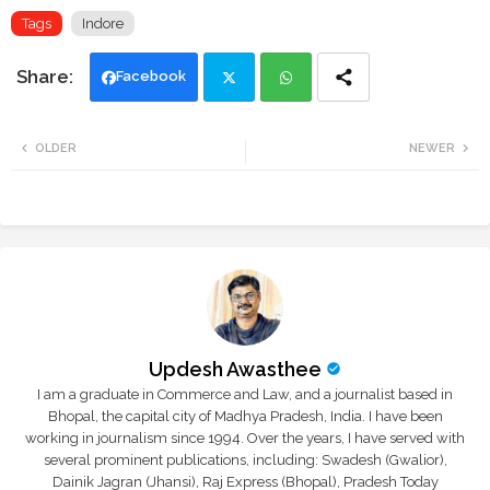
Tags
Indore
Facebook
Twi
Wh
OLDER
NEWER
tte
ats
r
app
Updesh Awasthee
I am a graduate in Commerce and Law, and a journalist based in
Bhopal, the capital city of Madhya Pradesh, India. I have been
working in journalism since 1994. Over the years, I have served with
several prominent publications, including: Swadesh (Gwalior),
Dainik Jagran (Jhansi), Raj Express (Bhopal), Pradesh Today