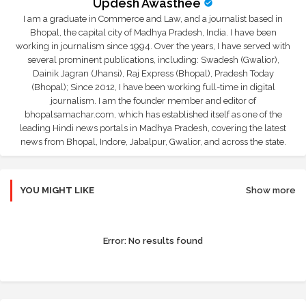
Updesh Awasthee
I am a graduate in Commerce and Law, and a journalist based in
Bhopal, the capital city of Madhya Pradesh, India. I have been
working in journalism since 1994. Over the years, I have served with
several prominent publications, including: Swadesh (Gwalior),
Dainik Jagran (Jhansi), Raj Express (Bhopal), Pradesh Today
(Bhopal); Since 2012, I have been working full-time in digital
journalism. I am the founder member and editor of
bhopalsamachar.com, which has established itself as one of the
leading Hindi news portals in Madhya Pradesh, covering the latest
news from Bhopal, Indore, Jabalpur, Gwalior, and across the state.
YOU MIGHT LIKE
Show more
Error:
No results found