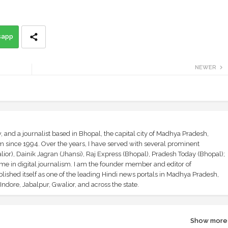
sapp
NEWER
and a journalist based in Bhopal, the capital city of Madhya Pradesh,
sm since 1994. Over the years, I have served with several prominent
ior), Dainik Jagran (Jhansi), Raj Express (Bhopal), Pradesh Today (Bhopal);
ime in digital journalism. I am the founder member and editor of
shed itself as one of the leading Hindi news portals in Madhya Pradesh,
ndore, Jabalpur, Gwalior, and across the state.
Show more