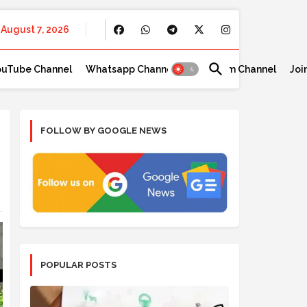
August 7, 2026
ouTube Channel
Whatsapp Channel
Telegram Channel
Joi
FOLLOW BY GOOGLE NEWS
POPULAR POSTS