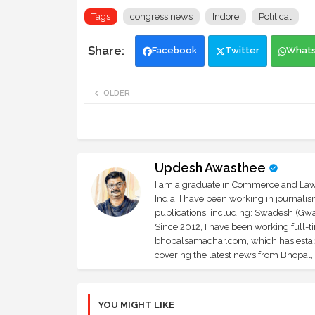
Tags
congress news
Indore
Political
Facebook
Twitter
What
OLDER
Updesh Awasthee
I am a graduate in Commerce and Law, 
India. I have been working in journali
publications, including: Swadesh (Gwal
Since 2012, I have been working full-t
bhopalsamachar.com, which has establi
covering the latest news from Bhopal, I
YOU MIGHT LIKE