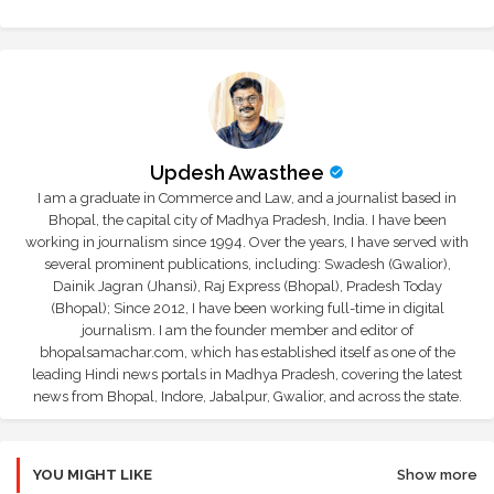
Updesh Awasthee
I am a graduate in Commerce and Law, and a journalist based in
Bhopal, the capital city of Madhya Pradesh, India. I have been
working in journalism since 1994. Over the years, I have served with
several prominent publications, including: Swadesh (Gwalior),
Dainik Jagran (Jhansi), Raj Express (Bhopal), Pradesh Today
(Bhopal); Since 2012, I have been working full-time in digital
journalism. I am the founder member and editor of
bhopalsamachar.com, which has established itself as one of the
leading Hindi news portals in Madhya Pradesh, covering the latest
news from Bhopal, Indore, Jabalpur, Gwalior, and across the state.
YOU MIGHT LIKE
Show more