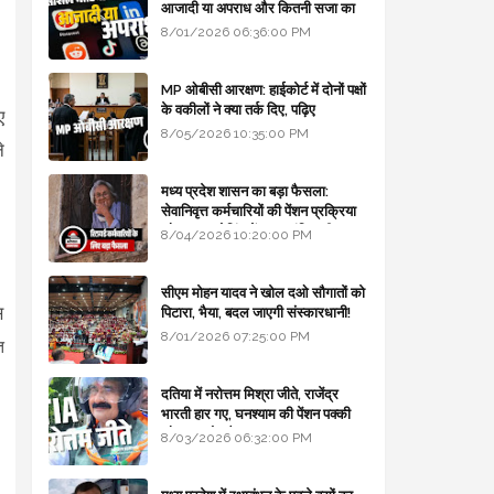
आजादी या अपराध और कितनी सजा का
प्रावधान - free legal advice
8/01/2026 06:36:00 PM
MP ओबीसी आरक्षण: हाईकोर्ट में दोनों पक्षों
के वकीलों ने क्या तर्क दिए, पढ़िए
ए
8/05/2026 10:35:00 PM
े
मध्य प्रदेश शासन का बड़ा फैसला:
सेवानिवृत्त कर्मचारियों की पेंशन प्रक्रिया
और बजट कोडिंग में हुए क्रांतिकारी
8/04/2026 10:20:00 PM
बदलाव
सीएम मोहन यादव ने खोल दओ सौगातों को
स
पिटारा, भैया, बदल जाएगी संस्कारधानी!
8/01/2026 07:25:00 PM
त
दतिया में नरोत्तम मिश्रा जीते, राजेंद्र
भारती हार गए, घनश्याम की पेंशन पक्की
और आशुतोष बैक टू...
8/03/2026 06:32:00 PM