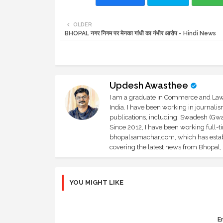
OLDER
BHOPAL नगर निगम पर मेनका गांधी का गंभीर आरोप - Hindi News
Updesh Awasthee
I am a graduate in Commerce and Law, 
India. I have been working in journali
publications, including: Swadesh (Gwal
Since 2012, I have been working full-t
bhopalsamachar.com, which has establi
covering the latest news from Bhopal, I
YOU MIGHT LIKE
Er