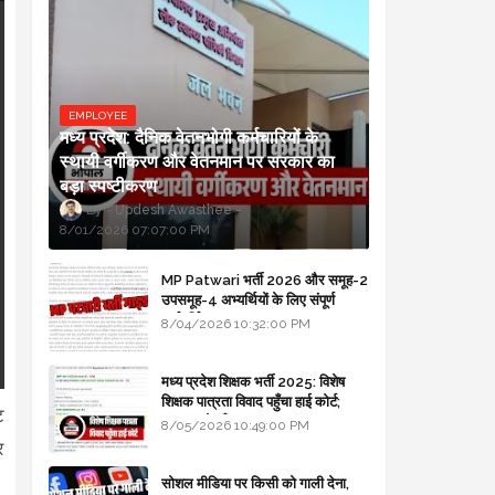
EMPLOYEE
मध्य प्रदेश: दैनिक वेतनभोगी कर्मचारियों के
स्थायी वर्गीकरण और वेतनमान पर सरकार का
बड़ा स्पष्टीकरण
Updesh Awasthee
8/01/2026 07:07:00 PM
MP Patwari भर्ती 2026 और समूह-2
उपसमूह-4 अभ्यर्थियों के लिए संपूर्ण
मार्गदर्शिका
8/04/2026 10:32:00 PM
मध्य प्रदेश शिक्षक भर्ती 2025: विशेष
शिक्षक पात्रता विवाद पहुँचा हाई कोर्ट;
ट
सरकार से माँगा जवाब
8/05/2026 10:49:00 PM
र
सोशल मीडिया पर किसी को गाली देना,