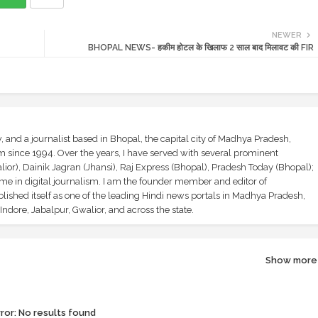
NEWER
BHOPAL NEWS- हकीम होटल के खिलाफ 2 साल बाद मिलावट की FIR
and a journalist based in Bhopal, the capital city of Madhya Pradesh,
sm since 1994. Over the years, I have served with several prominent
ior), Dainik Jagran (Jhansi), Raj Express (Bhopal), Pradesh Today (Bhopal);
ime in digital journalism. I am the founder member and editor of
shed itself as one of the leading Hindi news portals in Madhya Pradesh,
ndore, Jabalpur, Gwalior, and across the state.
Show more
ror:
No results found