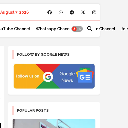
August 7, 2026
ouTube Channel
Whatsapp Channel
Telegram Channel
Joi
FOLLOW BY GOOGLE NEWS
POPULAR POSTS