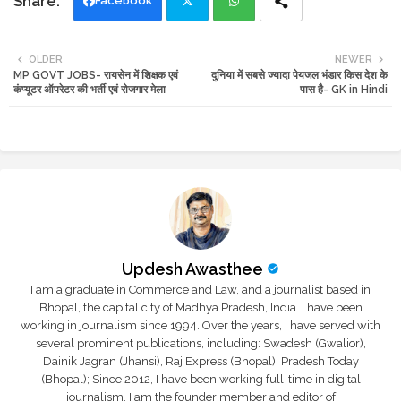
Facebook
Twi
Wh
OLDER
NEWER
MP GOVT JOBS- रायसेन में शिक्षक एवं
दुनिया में सबसे ज्यादा पेयजल भंडार किस देश के
tte
ats
कंप्यूटर ऑपरेटर की भर्ती एवं रोजगार मेला
पास है- GK in Hindi
r
app
Updesh Awasthee
I am a graduate in Commerce and Law, and a journalist based in
Bhopal, the capital city of Madhya Pradesh, India. I have been
working in journalism since 1994. Over the years, I have served with
several prominent publications, including: Swadesh (Gwalior),
Dainik Jagran (Jhansi), Raj Express (Bhopal), Pradesh Today
(Bhopal); Since 2012, I have been working full-time in digital
journalism. I am the founder member and editor of