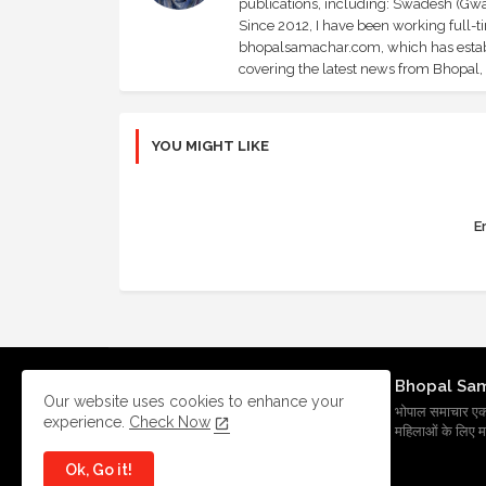
publications, including: Swadesh (Gwal
Since 2012, I have been working full-t
bhopalsamachar.com, which has establi
covering the latest news from Bhopal, I
YOU MIGHT LIKE
Er
Bhopal Sa
Our website uses cookies to enhance your
भोपाल समाचार एक प्र
experience.
Check Now
महिलाओं के लिए मह
Ok, Go it!