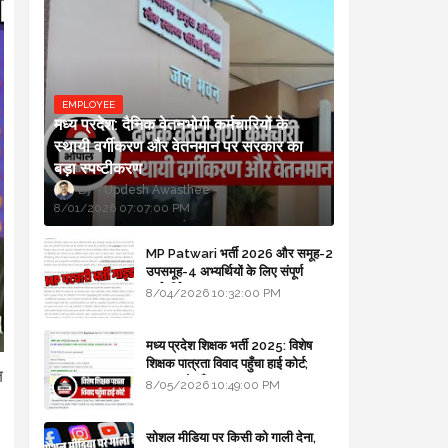
EMPLOYEE
मध्य प्रदेश: दैनिक वेतनभोगी कर्मचारियों के
स्थायी वर्गीकरण और वेतनमान पर सरकार का
बड़ा स्पष्टीकरण
Updesh Awasthee
8/01/2026 07:07:00 PM
MP Patwari भर्ती 2026 और समूह-2
उपसमूह-4 अभ्यर्थियों के लिए संपूर्ण
मार्गदर्शिका
8/04/2026 10:32:00 PM
मध्य प्रदेश शिक्षक भर्ती 2025: विशेष
शिक्षक पात्रता विवाद पहुँचा हाई कोर्ट;
ज
सरकार से माँगा जवाब
8/05/2026 10:49:00 PM
सोशल मीडिया पर किसी को गाली देना,