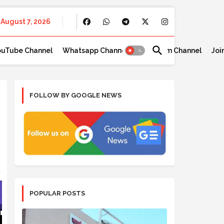
August 7, 2026
ouTube Channel
Whatsapp Channel
Telegram Channel
Joi
FOLLOW BY GOOGLE NEWS
POPULAR POSTS