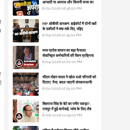
आजादी या अपराध और कितनी सजा का
प्रावधान - free legal advice
8/01/2026 06:36:00 PM
ो
MP ओबीसी आरक्षण: हाईकोर्ट में दोनों पक्षों
के वकीलों ने क्या तर्क दिए, पढ़िए
े
8/05/2026 10:35:00 PM
मध्य प्रदेश शासन का बड़ा फैसला:
सेवानिवृत्त कर्मचारियों की पेंशन प्रक्रिया
और बजट कोडिंग में हुए क्रांतिकारी
8/04/2026 10:20:00 PM
बदलाव
र
सीएम मोहन यादव ने खोल दओ सौगातों को
ं
पिटारा, भैया, बदल जाएगी संस्कारधानी!
8/01/2026 07:25:00 PM
शिवराज सिंह के बेटे का पनीर पकड़ा?,
रायपुर में हुई कार्रवाई, जांच के लिए लैब
भेजा
8/06/2026 10:09:00 PM