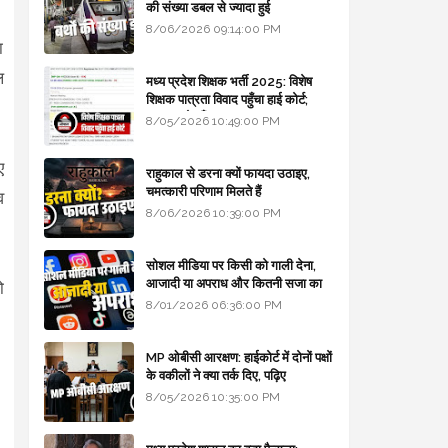
की संख्या डबल से ज्यादा हुई
8/06/2026 09:14:00 PM
ा
ल
मध्य प्रदेश शिक्षक भर्ती 2025: विशेष
शिक्षक पात्रता विवाद पहुँचा हाई कोर्ट;
सरकार से माँगा जवाब
8/05/2026 10:49:00 PM
ए
राहुकाल से डरना क्यों फायदा उठाइए,
चमत्कारी परिणाम मिलते हैं
व
8/06/2026 10:39:00 PM
सोशल मीडिया पर किसी को गाली देना,
आजादी या अपराध और कितनी सजा का
ो
प्रावधान - free legal advice
8/01/2026 06:36:00 PM
MP ओबीसी आरक्षण: हाईकोर्ट में दोनों पक्षों
के वकीलों ने क्या तर्क दिए, पढ़िए
8/05/2026 10:35:00 PM