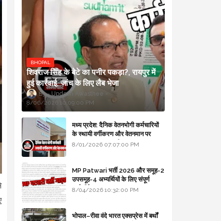
BHOPAL
शिवराज सिंह के बेटे का पनीर पकड़ा?, रायपुर में
हुई कार्रवाई, जांच के लिए लैब भेजा
Updesh Awasthee
8/06/2026 10:09:00 PM
मध्य प्रदेश: दैनिक वेतनभोगी कर्मचारियों
के स्थायी वर्गीकरण और वेतनमान पर
सरकार का बड़ा स्पष्टीकरण
8/01/2026 07:07:00 PM
MP Patwari भर्ती 2026 और समूह-2
उपसमूह-4 अभ्यर्थियों के लिए संपूर्ण
े
मार्गदर्शिका
8/04/2026 10:32:00 PM
ए
भोपाल–रीवा वंदे भारत एक्सप्रेस में बर्थों