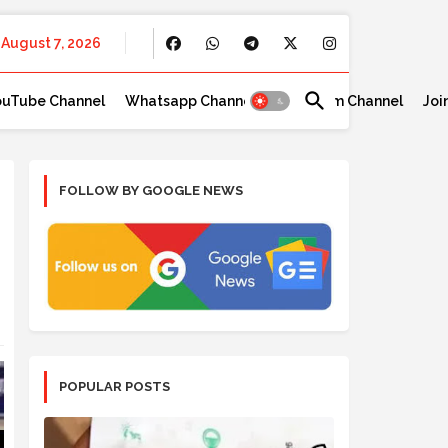
August 7, 2026
ouTube Channel
Whatsapp Channel
Telegram Channel
Joi
FOLLOW BY GOOGLE NEWS
POPULAR POSTS