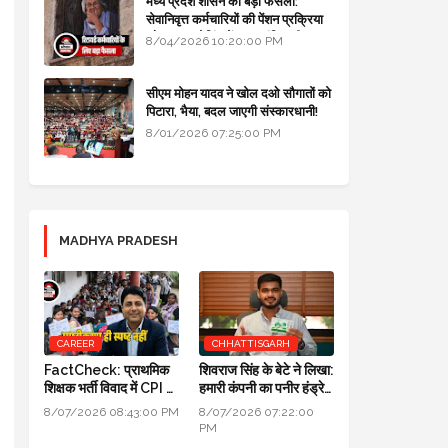
मध्य प्रदेश शासन का बड़ा फैसला:
सेवानिवृत्त कर्मचारियों की पेंशन प्रक्रिया
और बजट कोडिंग में हुए क्रांतिकारी
8/04/2026 10:20:00 PM
बदलाव
सीएम मोहन यादव ने खोल दओ सौगातों को
पिटारा, भैया, बदल जाएगी संस्कारधानी!
8/01/2026 07:25:00 PM
MADHYA PRADESH
CAREER
CHHATTISGARH
FactCheck: प्राथमिक
शिवराज सिंह के बेटे ने लिखा:
शिक्षक भर्ती विवाद में CPI का
हमारी कंपनी का पनीर हंड्रेड
स्पष्टीकरण ही स्पष्ट नहीं
परसेंट प्योर है, लैब रिपोर्ट आ
8/07/2026 08:43:00 PM
8/07/2026 07:22:00
गई है
PM