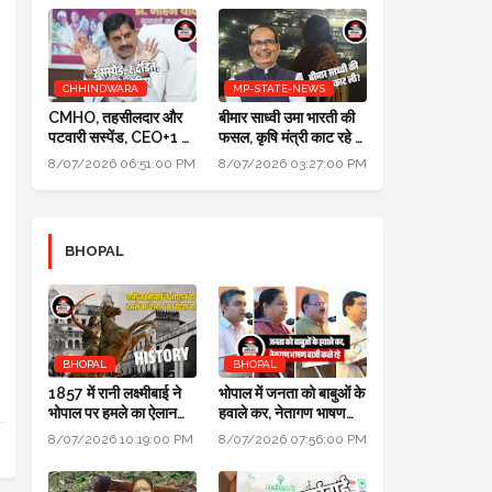
CHHINDWARA
MP-STATE-NEWS
CMHO, तहसीलदार और
बीमार साध्वी उमा भारती की
पटवारी सस्पेंड, CEO+1 का
फसल, कृषि मंत्री काट रहे हैं:
सैलरी इंक्रीमेंट स्टॉप,
पॉलिटिक्स गजब है @ दतिया
8/07/2026 06:51:00 PM
8/07/2026 03:27:00 PM
।
SDM+2 को नोटिस:
उपचुनाव
मुख्यमंत्री जन-विश्वास
BHOPAL
BHOPAL
BHOPAL
1857 में रानी लक्ष्मीबाई ने
भोपाल में जनता को बाबुओं के
भोपाल पर हमले का ऐलान
हवाले कर, नेतागण भाषण
कर दिया था, बेगम ने रानी को
बाजी करते रहे: मुख्यमंत्री
8/07/2026 10:19:00 PM
8/07/2026 07:56:00 PM
मारने सैनिक भेजे थे
जन विश्वास अभियान