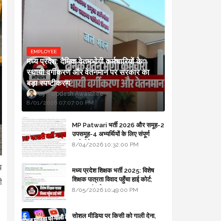
EMPLOYEE
मध्य प्रदेश: दैनिक वेतनभोगी कर्मचारियों के
स्थायी वर्गीकरण और वेतनमान पर सरकार का
बड़ा स्पष्टीकरण
Updesh Awasthee
8/01/2026 07:07:00 PM
MP Patwari भर्ती 2026 और समूह-2
उपसमूह-4 अभ्यर्थियों के लिए संपूर्ण
मार्गदर्शिका
8/04/2026 10:32:00 PM
य
मध्य प्रदेश शिक्षक भर्ती 2025: विशेष
शिक्षक पात्रता विवाद पहुँचा हाई कोर्ट;
ी
सरकार से माँगा जवाब
8/05/2026 10:49:00 PM
सोशल मीडिया पर किसी को गाली देना,