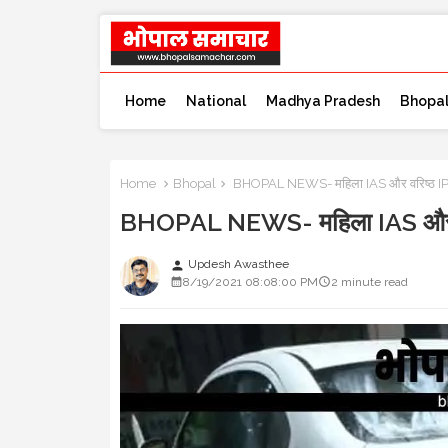
Home
National
Madhya Pradesh
Bhopa
Home
Bhopal
BHOPAL NEWS- महिला IAS और वरिष्ठ IPS 
BHOPAL NEWS- महिला IAS और वरि
Updesh Awasthee
person
8/19/2021 08:08:00 PM
2 minute read