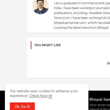
I am a graduate in Commerce and Law, 
India. I have been working in journali
publications, including: Swadesh (Gwal
Since 2012, I have been working full-t
bhopalsamachar.com, which has establi
covering the latest news from Bhopal, I
YOU MIGHT LIKE
Er
Our website uses cookies to enhance your
experience.
Check Now
Bhopal Sa
भोपाल समाचार एक प्र
Ok, Go it!
महिलाओं के लिए मह