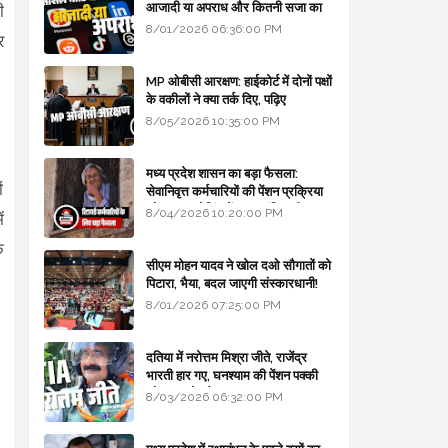
आजादी या अपराध और कितनी सजा का
ी
प्रावधान - free legal advice
8/01/2026 06:36:00 PM
र
MP ओबीसी आरक्षण: हाईकोर्ट में दोनों पक्षों
के वकीलों ने क्या तर्क दिए, पढ़िए
8/05/2026 10:35:00 PM
मध्य प्रदेश शासन का बड़ा फैसला:
ं
सेवानिवृत्त कर्मचारियों की पेंशन प्रक्रिया
और बजट कोडिंग में हुए क्रांतिकारी
8/04/2026 10:20:00 PM
ं
बदलाव
े
सीएम मोहन यादव ने खोल दओ सौगातों को
पिटारा, भैया, बदल जाएगी संस्कारधानी!
8/01/2026 07:25:00 PM
दतिया में नरोत्तम मिश्रा जीते, राजेंद्र
भारती हार गए, घनश्याम की पेंशन पक्की
और आशुतोष बैक टू...
8/03/2026 06:32:00 PM