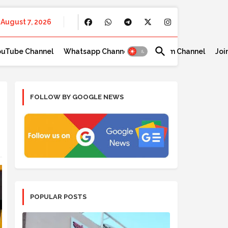
August 7, 2026
ouTube Channel
Whatsapp Channel
Telegram Channel
Joi
FOLLOW BY GOOGLE NEWS
POPULAR POSTS