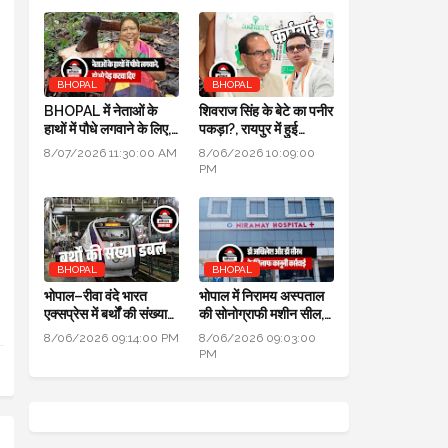
।
BHOPAL
BHOPAL
BHOPAL में नेताओं के
शिवराज सिंह के बेटे का पनीर
।
हाथों में पौधे लगवाने के लिए,
पकड़ा?, रायपुर में हुई
700 हरे भरे पेड़ कटवा दिए
कार्रवाई, जांच के लिए लैब
8/07/2026 11:30:00 AM
8/06/2026 10:09:00
भेजा
PM
BHOPAL
BHOPAL
भोपाल–रीवा वंदे भारत
भोपाल में निरामय अस्पताल
एक्सप्रेस में बर्थों की संख्या
की सोनोग्राफी मशीन सील,
डबल से ज्यादा हुई
सीएमएचओ ने की कार्यवाही
8/06/2026 09:14:00 PM
8/06/2026 09:03:00
PM