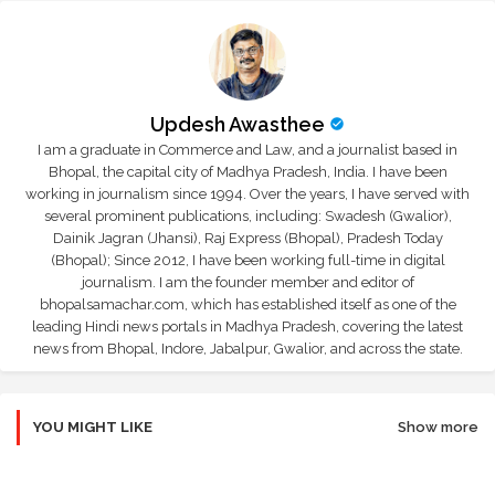
Updesh Awasthee
I am a graduate in Commerce and Law, and a journalist based in
Bhopal, the capital city of Madhya Pradesh, India. I have been
working in journalism since 1994. Over the years, I have served with
several prominent publications, including: Swadesh (Gwalior),
Dainik Jagran (Jhansi), Raj Express (Bhopal), Pradesh Today
(Bhopal); Since 2012, I have been working full-time in digital
journalism. I am the founder member and editor of
bhopalsamachar.com, which has established itself as one of the
leading Hindi news portals in Madhya Pradesh, covering the latest
news from Bhopal, Indore, Jabalpur, Gwalior, and across the state.
YOU MIGHT LIKE
Show more