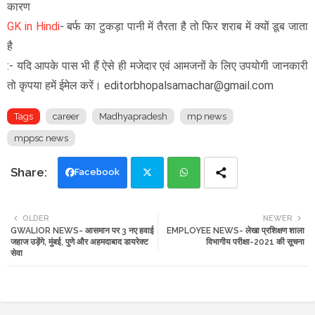
कारण
GK in Hindi
-
बर्फ का टुकड़ा पानी में तैरता है तो फिर शराब में क्यों डूब जाता
है
:- यदि आपके पास भी हैं ऐसे ही मजेदार एवं आमजनों के लिए उपयोगी जानकारी
तो कृपया हमें ईमेल करें। editorbhopalsamachar@gmail.com
Tags
career
Madhyapradesh
mp news
mppsc news
Facebook
Twi
Wh
OLDER
NEWER
GWALIOR NEWS- आसमान पर 3 नए हवाई
EMPLOYEE NEWS- लेखा प्रशिक्षण शाला
tte
ats
जहाज उड़ेंगे, मुंबई, पुणे और अहमदाबाद डायरेक्ट
विभागीय परीक्षा-2021 की सूचना
सेवा
r
app