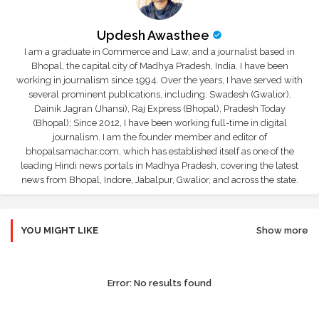
Updesh Awasthee
I am a graduate in Commerce and Law, and a journalist based in
Bhopal, the capital city of Madhya Pradesh, India. I have been
working in journalism since 1994. Over the years, I have served with
several prominent publications, including: Swadesh (Gwalior),
Dainik Jagran (Jhansi), Raj Express (Bhopal), Pradesh Today
(Bhopal); Since 2012, I have been working full-time in digital
journalism. I am the founder member and editor of
bhopalsamachar.com, which has established itself as one of the
leading Hindi news portals in Madhya Pradesh, covering the latest
news from Bhopal, Indore, Jabalpur, Gwalior, and across the state.
YOU MIGHT LIKE
Show more
Error:
No results found