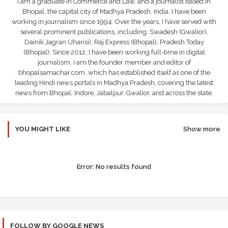
I am a graduate in Commerce and Law, and a journalist based in
Bhopal, the capital city of Madhya Pradesh, India. I have been
working in journalism since 1994. Over the years, I have served with
several prominent publications, including: Swadesh (Gwalior),
Dainik Jagran (Jhansi), Raj Express (Bhopal), Pradesh Today
(Bhopal); Since 2012, I have been working full-time in digital
journalism. I am the founder member and editor of
bhopalsamachar.com, which has established itself as one of the
leading Hindi news portals in Madhya Pradesh, covering the latest
news from Bhopal, Indore, Jabalpur, Gwalior, and across the state.
YOU MIGHT LIKE
Show more
Error:
No results found
FOLLOW BY GOOGLE NEWS