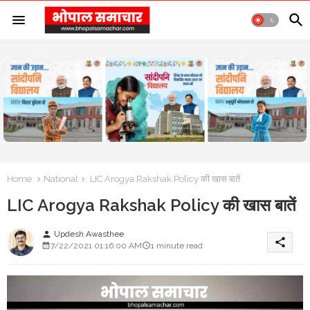
Home
National
LIC Arogya Rakshak Policy की खास बातें
LIC Arogya Rakshak Policy की खास बातें
Updesh Awasthee
person
share
7/22/2021 01:16:00 AM
1 minute read