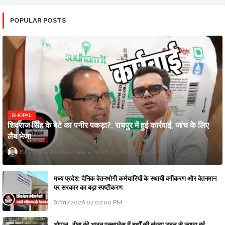
POPULAR POSTS
BHOPAL
शिवराज सिंह के बेटे का पनीर पकड़ा?, रायपुर में हुई कार्रवाई, जांच के लिए
लैब भेजा
Updesh Awasthee
8/06/2026 10:09:00 PM
मध्य प्रदेश: दैनिक वेतनभोगी कर्मचारियों के स्थायी वर्गीकरण और वेतनमान
पर सरकार का बड़ा स्पष्टीकरण
8/01/2026 07:07:00 PM
भोपाल–रीवा वंदे भारत एक्सप्रेस में बर्थों की संख्या डबल से ज्यादा हुई