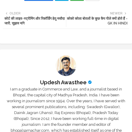
Twi
Wh
OLDER
NEWER
कोर्ट की लाइव-स्ट्रीमिंग और रिकॉर्डिंग हेतु मसौदा
कोको कोला बोतलों के कुछ कैप पीले क्यों होते हैं -
tte
ats
जारी, सुझाव मांगे
GK IN HINDI
r
app
Updesh Awasthee
I am a graduate in Commerce and Law, and a journalist based in
Bhopal, the capital city of Madhya Pradesh, India. I have been
working in journalism since 1994. Over the years, I have served with
several prominent publications, including: Swadesh (Gwalior),
Dainik Jagran (Jhansi), Raj Express (Bhopal), Pradesh Today
(Bhopal); Since 2012, I have been working full-time in digital
journalism. I am the founder member and editor of
bhopalsamachar.com, which has established itself as one of the