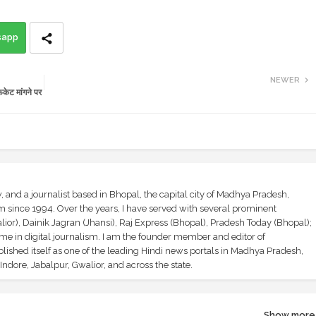
sapp
NEWER
केट मांगने पर
and a journalist based in Bhopal, the capital city of Madhya Pradesh,
sm since 1994. Over the years, I have served with several prominent
ior), Dainik Jagran (Jhansi), Raj Express (Bhopal), Pradesh Today (Bhopal);
ime in digital journalism. I am the founder member and editor of
shed itself as one of the leading Hindi news portals in Madhya Pradesh,
ndore, Jabalpur, Gwalior, and across the state.
Show more