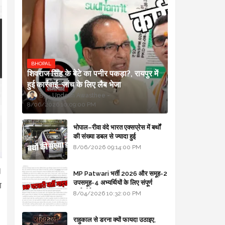
BHOPAL
शिवराज सिंह के बेटे का पनीर पकड़ा?, रायपुर में
हुई कार्रवाई, जांच के लिए लैब भेजा
Updesh Awasthee
8/06/2026 10:09:00 PM
भोपाल–रीवा वंदे भारत एक्सप्रेस में बर्थों
की संख्या डबल से ज्यादा हुई
8/06/2026 09:14:00 PM
।
MP Patwari भर्ती 2026 और समूह-2
उपसमूह-4 अभ्यर्थियों के लिए संपूर्ण
ा
मार्गदर्शिका
8/04/2026 10:32:00 PM
राहुकाल से डरना क्यों फायदा उठाइए,