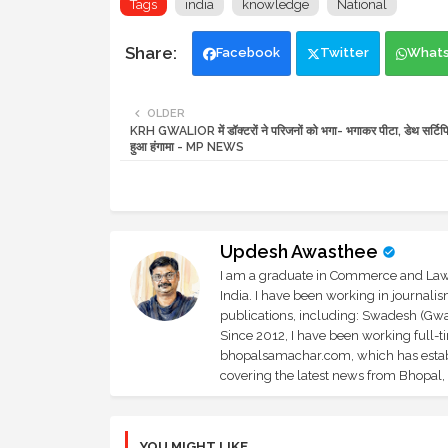
Tags
india
knowledge
National
Facebook
Twitter
What
OLDER
KRH GWALIOR में डॉक्टरों ने परिजनों को भगा- भगाकर पीटा, डेथ सर्टिफि
हुआ हंगामा - MP NEWS
Updesh Awasthee
I am a graduate in Commerce and Law, 
India. I have been working in journali
publications, including: Swadesh (Gwal
Since 2012, I have been working full-t
bhopalsamachar.com, which has establi
covering the latest news from Bhopal, I
YOU MIGHT LIKE