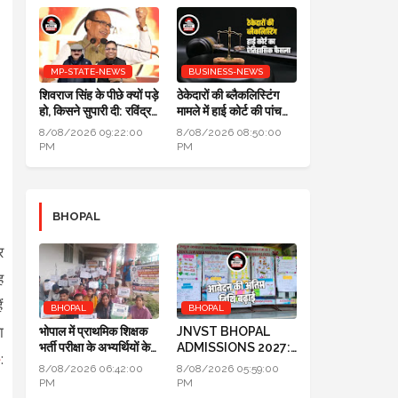
MP-STATE-NEWS
BUSINESS-NEWS
शिवराज सिंह के पीछे क्यों पड़े
ठेकेदारों की ब्लैकलिस्टिंग
हो, किसने सुपारी दी: रविंद्र
मामले में हाई कोर्ट की पांच
जैन का सवाल, आजाद सिंह
न्यायाधीशों की पूर्ण पीठ का
8/08/2026 09:22:00
8/08/2026 08:50:00
का जवाब
ऐतिहासिक फैसला
PM
PM
BHOPAL
र
ह
ं
BHOPAL
BHOPAL
ा
भोपाल में प्राथमिक शिक्षक
JNVST BHOPAL
भर्ती परीक्षा के अभ्यर्थियों के
ADMISSIONS 2027:
e
:
प्रदर्शन का दूसरा दिन
कक्षा 6 में प्रवेश के लिए
8/08/2026 06:42:00
8/08/2026 05:59:00
आवेदन की अंतिम तिथि बढ़ाई
PM
PM