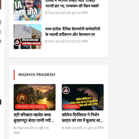
दतिया में नरोत्तम मिश्रा जीते, राजेंद्र
भारती हार गए, घनश्याम की पेंशन पक्की
और आशुतोष बैक टू...
8/03/2026 06:32:00 PM
ं
मध्य प्रदेश: दैनिक वेतनभोगी कर्मचारियों
े
के स्थायी वर्गीकरण और वेतनमान पर
सरकार का बड़ा स्पष्टीकरण
छ
8/01/2026 07:07:00 PM
MADHYA PRADESH
DHARTI-KE-RANG
CAREER
श्री संगेखारा महादेव कथा:
कॉलेज प्रिंसिपल ने निर्धन
बुरहानपुर क्षेत्र ताप्ती नदी में
छात्रा को रात में बुलाया था,
स्थित 900 वर्ष प्राचीन
जांच में ऑडियो सही पाया,
8/09/2026 10:38:00
8/08/2026 10:37:00 PM
दिव्य अखंड शिवलिंग
सस्पेंड
AM