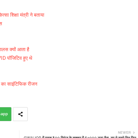
सा शिक्षा मंत्री ने बताया
स
आलस क्यों आता है
D पॉजिटिव हुए थे
कार का साइंटिफिक रीजन
sapp
NEWER
GWALIOR में युवक ₹100 रिफंड के चक्कर में 63000 लुटा बैठा, ठग ने दूसरे दिन फिर