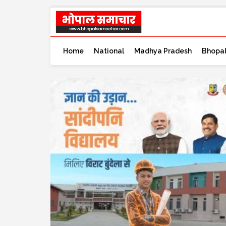
Home
National
Madhya Pradesh
Bhopa