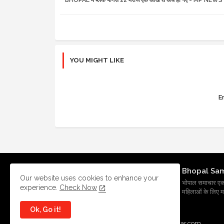
YOU MIGHT LIKE
Er
Bhopal Sa
Our website uses cookies to enhance your
भोपाल समाचार एक प्र
experience.
Check Now
महिलाओं के लिए मह
Ok, Go it!
All Right Reserved Copyright
BhopalSmachar.com