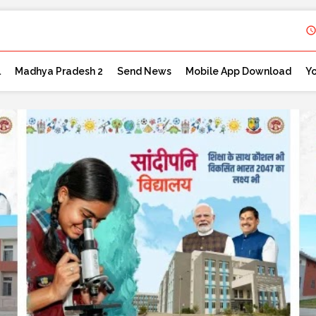
l
Madhya Pradesh 2
Send News
Mobile App Download
Y