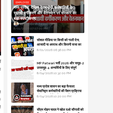
EMPLOYEE
मध्य प्रदेश: दैनिक वेतनभोगी कर्मचारियों के
स्थायी वर्गीकरण और वेतनमान पर सरकार का
बड़ा स्पष्टीकरण
Updesh Awasthee
8/01/2026 07:07:00 PM
सोशल मीडिया पर किसी को गाली देना,
आजादी या अपराध और कितनी सजा का
प्रावधान - free legal advice
8/01/2026 06:36:00 PM
ं
MP Patwari भर्ती 2026 और समूह-2
उपसमूह-4 अभ्यर्थियों के लिए संपूर्ण
ा
मार्गदर्शिका
8/04/2026 10:32:00 PM
मध्य प्रदेश शासन का बड़ा फैसला:
सेवानिवृत्त कर्मचारियों की पेंशन प्रक्रिया
े
और बजट कोडिंग में हुए क्रांतिकारी
8/04/2026 10:20:00 PM
े
बदलाव
ी
सीएम मोहन यादव ने खोल दओ सौगातों को