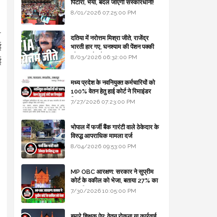
पिटारा, भैया, बदल जाएगी संस्कारधानी!
8/01/2026 07:25:00 PM
-
दतिया में नरोत्तम मिश्रा जीते, राजेंद्र
ई
भारती हार गए, घनश्याम की पेंशन पक्की
और आशुतोष बैक टू...
8/03/2026 06:32:00 PM
ई
मध्य प्रदेश के नवनियुक्त कर्मचारियों को
100% वेतन हेतु हाई कोर्ट ने रिमाइंडर
लिखा
7/27/2026 07:23:00 PM
भोपाल में फर्जी बैंक गारंटी वाले ठेकेदार के
विरुद्ध आपराधिक मामला दर्ज
8/04/2026 09:53:00 PM
MP OBC आरक्षण: सरकार ने सुप्रीम
कोर्ट के वकील को भेजा, बताया 27% का
कानूनी आधार
7/30/2026 10:05:00 PM
हमारे शिक्षक ऐप: वेतन रोकना या कार्रवाई