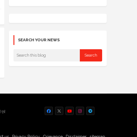
SEARCH YOUR NEWS
 एवं
ct us
Privacy Policy
Grievance
Disclaimer
sitemap