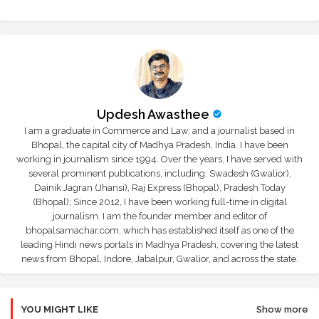
Updesh Awasthee
I am a graduate in Commerce and Law, and a journalist based in
Bhopal, the capital city of Madhya Pradesh, India. I have been
working in journalism since 1994. Over the years, I have served with
several prominent publications, including: Swadesh (Gwalior),
Dainik Jagran (Jhansi), Raj Express (Bhopal), Pradesh Today
(Bhopal); Since 2012, I have been working full-time in digital
journalism. I am the founder member and editor of
bhopalsamachar.com, which has established itself as one of the
leading Hindi news portals in Madhya Pradesh, covering the latest
news from Bhopal, Indore, Jabalpur, Gwalior, and across the state.
YOU MIGHT LIKE
Show more