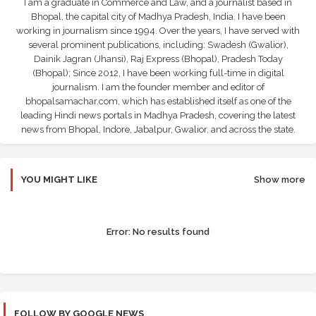
I am a graduate in Commerce and Law, and a journalist based in
Bhopal, the capital city of Madhya Pradesh, India. I have been
working in journalism since 1994. Over the years, I have served with
several prominent publications, including: Swadesh (Gwalior),
Dainik Jagran (Jhansi), Raj Express (Bhopal), Pradesh Today
(Bhopal); Since 2012, I have been working full-time in digital
journalism. I am the founder member and editor of
bhopalsamachar.com, which has established itself as one of the
leading Hindi news portals in Madhya Pradesh, covering the latest
news from Bhopal, Indore, Jabalpur, Gwalior, and across the state.
YOU MIGHT LIKE
Show more
Error:
No results found
FOLLOW BY GOOGLE NEWS